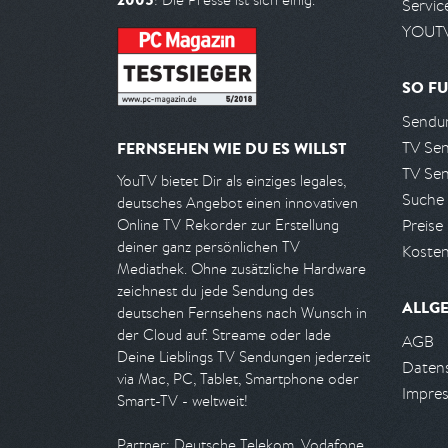
Servic
YOUTV
SO FU
Sendun
TV Se
FERNSEHEN WIE DU ES WILLST
TV Se
YouTV bietet Dir als einziges legales,
Suche
deutsches Angebot einen innovativen
Preise
Online TV Rekorder zur Erstellung
deiner ganz persönlichen TV
Kosten
Mediathek. Ohne zusätzliche Hardware
zeichnest du jede Sendung des
ALLG
deutschen Fernsehens nach Wunsch in
der Cloud auf. Streame oder lade
AGB
Deine Lieblings TV Sendungen jederzeit
Daten
via Mac, PC, Tablet, Smartphone oder
Impre
Smart-TV - weltweit!
Partner: Deutsche Telekom, Vodafone,