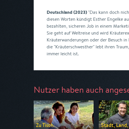
Deutschland (2023)
"Das kann doch nicht
diesen Worten kündigt Esther Engelke au
bezahlten, sicheren Job in einem Marke
Sie geht auf Weltreise und wird Kräutere
Kräuterwanderungen oder der Besuch in 
die "Kräuterschwesther" lebt ihren Traum
immer leicht ist.
Nutzer haben auch anges
Zu Tisch
Stadt, Land,