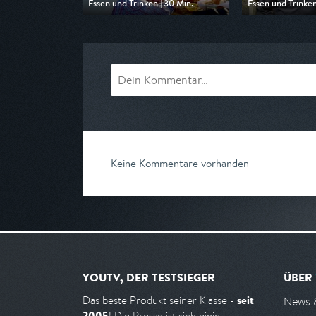
Essen und Trinken | 30 Min.
Essen und Trinken
Ausgestrahlt von arte
Ausgestrahlt von
am 07.08.2026, 11:55
am 06.08.2026, 
Keine Kommentare vorhanden
YOUTV, DER TESTSIEGER
ÜBER
seit
Das beste Produkt seiner Klasse -
News 
2005
! Die Presse ist sich einig.