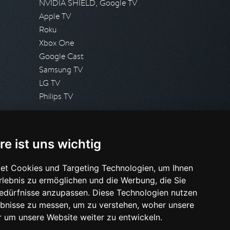
NVIDIA SHIELD, Google TV
Apple TV
Roku
Xbox One
Google Cast
Samsung TV
LG TV
Philips TV
PRESSE
re ist uns wichtig
Presseanfrage stellen
Pressespiegel
et Cookies und Targeting Technologien, um Ihnen
Erlebnis zu ermöglichen und die Werbung, die Sie
HILFE & SUPPORT
Bedürfnisse anzupassen. Diese Technologien nutzen
Häufig gestellte Fragen
bnisse zu messen, um zu verstehen, woher unsere
Anfrage stellen
um unsere Website weiter zu entwickeln.