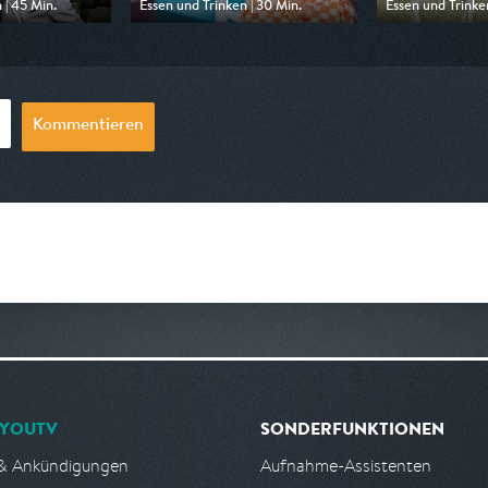
 | 45 Min.
Essen und Trinken | 30 Min.
Essen und Trinken
 ZDF neo
Ausgestrahlt von ZDF info
Ausgestrahlt vo
08:20
am 08.08.2026, 07:00
am 09.08.2026, 
Kommentieren
YOUTV
SONDERFUNKTIONEN
& Ankündigungen
Aufnahme-Assistenten