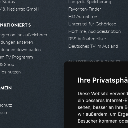
e Status
Langzeit-Speicherung
 & Netlantic GmbH
Favoriten-Finder
HD Aufnahme
Untertitel für Gehörlose
NKTIONIERT'S
Hörfilme, Audiodeskription
gen online aufzeichnen
RSS Aufnahmeliste
ndungen ansehen
Deutsches TV im Ausland
ndungen downloaden
 im TV Programm
SMARTPHONE & TABLET
 & Shop
los nutzen
iPhone, iPad App
Ihre Privatsphä
Android App
EMEIN
Diese Website verwend
PARTNER
ein besseres Internet-
schutz
Partnerliste
sehen, besser an Ihre 
ssum
Partner werden
wir außerdem, um Erge
Besucher kommen oder 