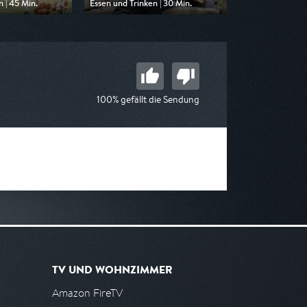
 | 45 Min.
Essen und Trinken | 30 Min.
n SWR
Ausgestrahlt von BR
16:15
am 07.08.2026, 19:30
100% gefällt die Sendung
TV UND WOHNZIMMER
Amazon FireTV