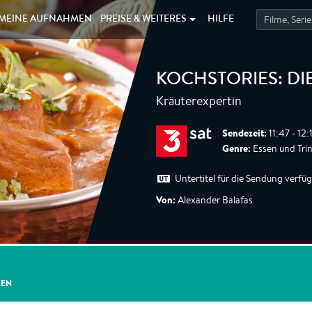
MEINE
AUFNAHMEN
PREISE &
WEITERES
HILFE
KOCHSTORIES: DI
Kräuterexpertin
Sendezeit:
11:47 - 12
Genre:
Essen und Tri
Untertitel für die Sendung verfü
Von:
Alexander Balafas
GEN