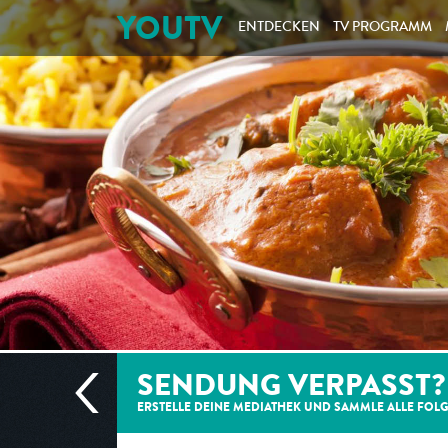
YOUTV
ENTDECKEN
TV PROGRAMM
SENDUNG VERPASST?
ERSTELLE DEINE MEDIATHEK UND SAMMLE ALLE
FOL