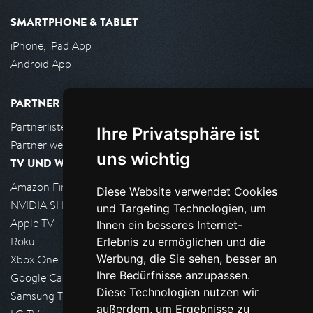
SMARTPHONE & TABLET
iPhone, iPad App
Android App
PARTNER
Partnerliste
Ihre Privatsphäre ist
Partner werden
uns wichtig
TV UND WOHNZIMMER
Amazon FireTV
Diese Website verwendet Cookies
NVIDIA SHIELD, Google TV
und Targeting Technologien, um
Apple TV
Ihnen ein besseres Internet-
Roku
Erlebnis zu ermöglichen und die
Werbung, die Sie sehen, besser an
Xbox One
Ihre Bedürfnisse anzupassen.
Google Cast
Diese Technologien nutzen wir
Samsung TV
außerdem, um Ergebnisse zu