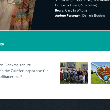
Schneider (Philipp Bauer), Nils Kreuti
Gonca de Haas (Rana Sahin)
Regie:
Carolin Wittmann
Andere Personen:
Daniela Boehm
GEN
den Denkmalschutz
n die Zulieferungspreise für
adlbauer mit?