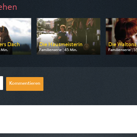
ehen
ters Dach
Die Hausmeisterin
Die Waltons
 Min.
Familienserie | 45 Min.
Familienserie | 5
n ARD
Ausgestrahlt von BR
Ausgestrahlt von
08:35
am 11.08.2026, 20:15
am 07.08.2026, 
Kommentieren