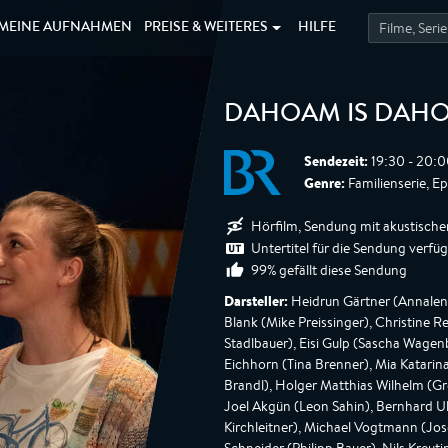
MEINE
AUFNAHMEN
PREISE &
WEITERES
HILFE
DAHOAM IS DAH
Sendezeit:
19:30 - 20:0
Genre:
Familienserie, E
Hörfilm, Sendung mit akustische
Untertitel für die Sendung verfü
99% gefällt diese Sendung
Darsteller:
Heidrun Gärtner (Annalena 
Blank (Mike Preissinger), Christine 
Stadlbauer), Eisi Gulp (Sascha Wagen
Eichhorn (Tina Brenner), Mia Katarina
Brandl), Holger Matthias Wilhelm (Gr
Joel Akgün (Leon Sahin), Bernhard Ulr
Kirchleitner), Michael Vogtmann (Jos