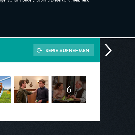
nger (Charly Bauer), Sabrina Dietel (Ulla Meißner),
SERIE AUFNEHMEN