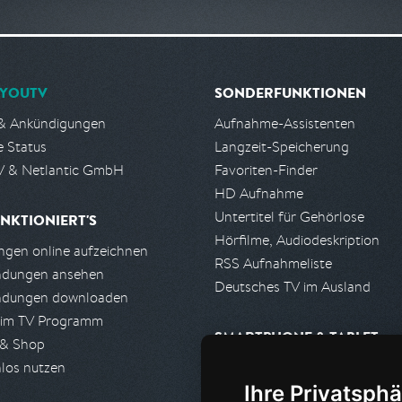
YOUTV
SONDERFUNKTIONEN
& Ankündigungen
Aufnahme-Assistenten
e Status
Langzeit-Speicherung
 & Netlantic GmbH
Favoriten-Finder
HD Aufnahme
Untertitel für Gehörlose
NKTIONIERT'S
Hörfilme, Audiodeskription
gen online aufzeichnen
RSS Aufnahmeliste
ndungen ansehen
Deutsches TV im Ausland
ndungen downloaden
 im TV Programm
SMARTPHONE & TABLET
 & Shop
los nutzen
iPhone, iPad App
Ihre Privatsphä
Android App