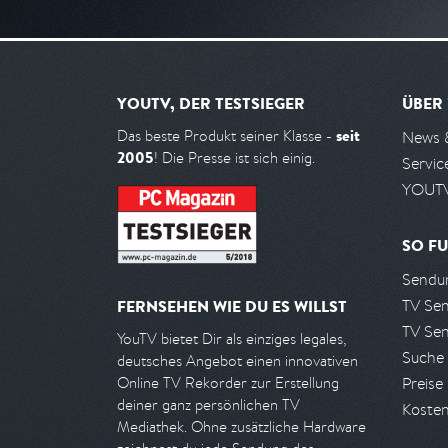
YOUTV, DER TESTSIEGER
ÜBER
seit
Das beste Produkt seiner Klasse -
News 
2005
! Die Presse ist sich einig.
Servic
YOUTV
SO FU
Sendun
TV Se
FERNSEHEN WIE DU ES WILLST
TV Se
YouTV bietet Dir als einziges legales,
Suche
deutsches Angebot einen innovativen
Preise
Online TV Rekorder zur Erstellung
deiner ganz persönlichen TV
Kosten
Mediathek. Ohne zusätzliche Hardware