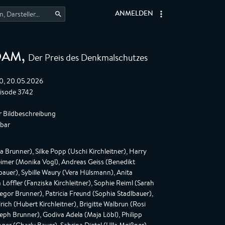
ANMELDEN
Der Preis des Denkmalschutzes
OAM
,
0, 20.05.2026
pisode 3742
r Bildbeschreibung
gbar
Brunner), Silke Popp (Uschi Kirchleitner), Harry
Reimer (Monika Vogl), Andreas Geiss (Benedikt
bauer), Sybille Waury (Vera Hülsmann), Anita
 Löffler (Fanziska Kirchleitner), Sophie Reiml (Sarah
egor Brunner), Patricia Freund (Sophia Stadlbauer),
ich (Hubert Kirchleitner), Brigitte Walbrun (Rosi
eph Brunner), Godiva Adela (Maja Löbl), Philipp