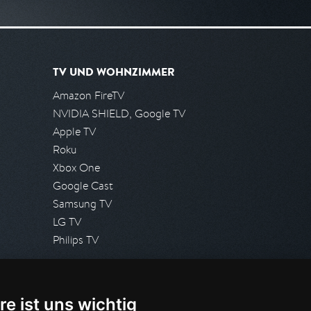
TV UND WOHNZIMMER
Amazon FireTV
NVIDIA SHIELD, Google TV
Apple TV
Roku
Xbox One
Google Cast
Samsung TV
LG TV
Philips TV
PRESSE
re ist uns wichtig
Presseanfrage stellen