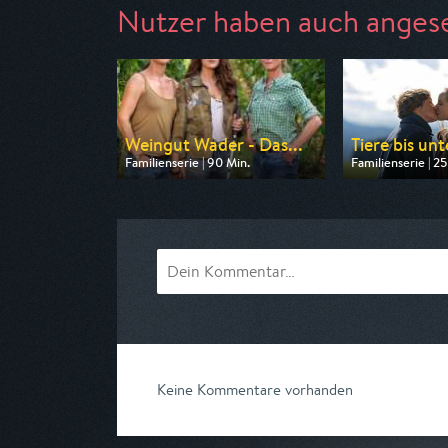
Nutzer haben auch anges
Weingut Wader - Das...
Tiere bis un
Familienserie | 90 Min.
Familienserie | 25
Ausgestrahlt von ARD
Ausgestrahlt vo
am 08.08.2026, 14:00
am 09.08.2026, 
Keine Kommentare vorhanden