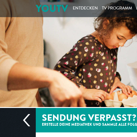
YOUTV
ENTDECKEN
TV PROGRAMM
SENDUNG VERPASST?
ERSTELLE DEINE MEDIATHEK UND SAMMLE ALLE
FOL