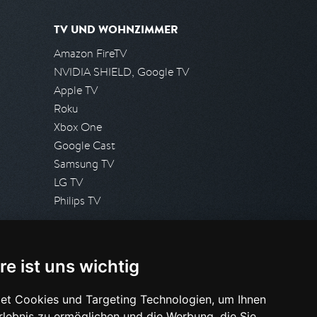
TV UND WOHNZIMMER
Amazon FireTV
NVIDIA SHIELD, Google TV
Apple TV
Roku
Xbox One
Google Cast
Samsung TV
LG TV
Philips TV
PRESSE
re ist uns wichtig
Presseanfrage stellen
Pressespiegel
et Cookies und Targeting Technologien, um Ihnen
Erlebnis zu ermöglichen und die Werbung, die Sie