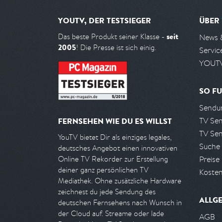
YOUTV, DER TESTSIEGER
ÜBER
seit
Das beste Produkt seiner Klasse -
News 
2005
! Die Presse ist sich einig.
Servic
YOUTV
SO FU
Sendun
TV Se
FERNSEHEN WIE DU ES WILLST
TV Se
YouTV bietet Dir als einziges legales,
Suche
deutsches Angebot einen innovativen
Preise
Online TV Rekorder zur Erstellung
deiner ganz persönlichen TV
Kosten
Mediathek. Ohne zusätzliche Hardware
zeichnest du jede Sendung des
ALLG
deutschen Fernsehens nach Wunsch in
der Cloud auf. Streame oder lade
AGB