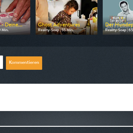
- Deine...
Ghost Adventures
Der Hundepr
0 Min.
Reality-Soap | 55 Min.
Reality-Soap | 65
n RTLZWEI
Ausgestrahlt von Tele 5
Ausgestrahlt vo
20:15
am 07.08.2026, 20:15
am 08.08.2026, 
Kommentieren