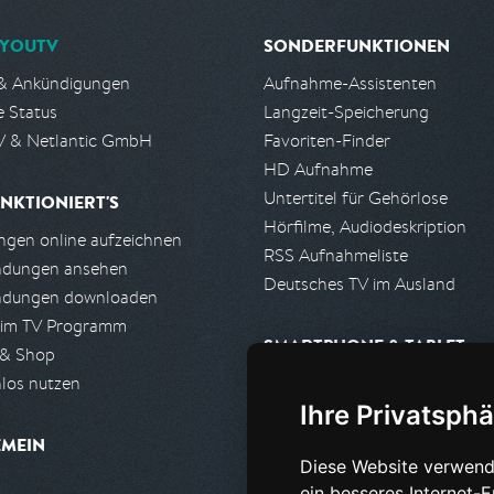
YOUTV
SONDERFUNKTIONEN
& Ankündigungen
Aufnahme-Assistenten
e Status
Langzeit-Speicherung
 & Netlantic GmbH
Favoriten-Finder
HD Aufnahme
Untertitel für Gehörlose
NKTIONIERT'S
Hörfilme, Audiodeskription
gen online aufzeichnen
RSS Aufnahmeliste
ndungen ansehen
Deutsches TV im Ausland
ndungen downloaden
 im TV Programm
SMARTPHONE & TABLET
 & Shop
los nutzen
iPhone, iPad App
Ihre Privatsphä
Android App
EMEIN
Diese Website verwend
PARTNER
ein besseres Internet-