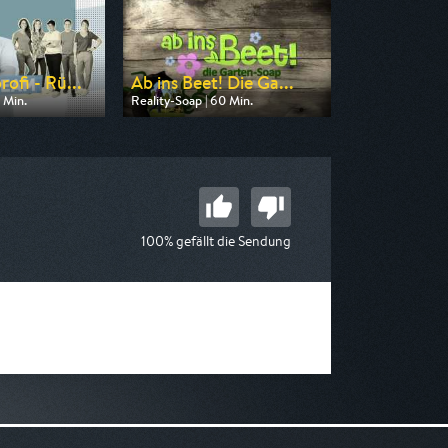
ofi - Rü...
Ab ins Beet! Die Ga...
 Min.
Reality-Soap | 60 Min.
n VOX
Ausgestrahlt von VOX
19:10
am 09.08.2026, 18:10
100% gefällt die Sendung