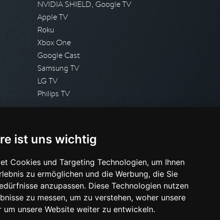
NVIDIA SHIELD, Google TV
Apple TV
Roku
Xbox One
Google Cast
Samsung TV
LG TV
Philips TV
PRESSE
re ist uns wichtig
Presseanfrage stellen
Pressespiegel
et Cookies und Targeting Technologien, um Ihnen
Erlebnis zu ermöglichen und die Werbung, die Sie
HILFE & SUPPORT
Bedürfnisse anzupassen. Diese Technologien nutzen
Häufig gestellte Fragen
bnisse zu messen, um zu verstehen, woher unsere
Anfrage stellen
um unsere Website weiter zu entwickeln.