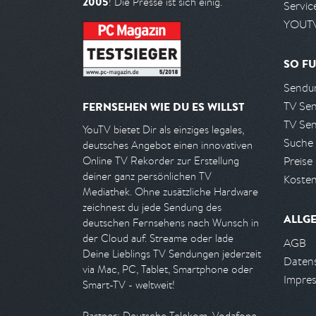
2005
! Die Presse ist sich einig.
Servic
YOUTV
SO FU
Sendun
TV Se
FERNSEHEN WIE DU ES WILLST
TV Se
YouTV bietet Dir als einziges legales,
Suche
deutsches Angebot einen innovativen
Preise
Online TV Rekorder zur Erstellung
deiner ganz persönlichen TV
Kosten
Mediathek. Ohne zusätzliche Hardware
zeichnest du jede Sendung des
ALLG
deutschen Fernsehens nach Wunsch in
der Cloud auf. Streame oder lade
AGB
Deine Lieblings TV Sendungen jederzeit
Daten
via Mac, PC, Tablet, Smartphone oder
Impre
Smart-TV - weltweit!
Partner: Deutsche Telekom, Vodafone,