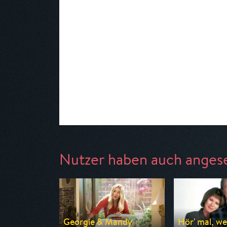
Nutzer haben auch anges
Georgie & Mandy
Hör' mal, we