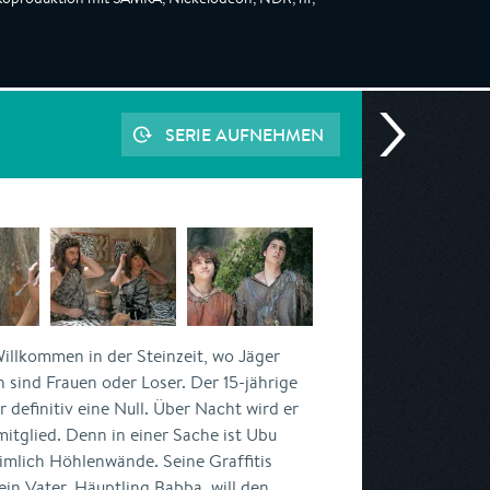
SERIE AUFNEHMEN
illkommen in der Steinzeit, wo Jäger
n sind Frauen oder Loser. Der 15-jährige
er definitiv eine Null. Über Nacht wird er
tglied. Denn in einer Sache ist Ubu
eimlich Höhlenwände. Seine Graffitis
in Vater, Häuptling Babba, will den