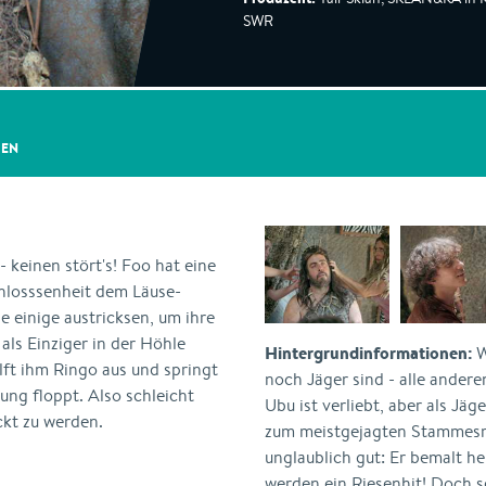
SWR
GEN
 keinen stört's! Foo hat eine
hlosssenheit dem Läuse-
e einige austricksen, um ihre
ls Einziger in der Höhle
Hintergrundinformationen:
W
lft ihm Ringo aus und springt
noch Jäger sind - alle andere
ung floppt. Also schleicht
Ubu ist verliebt, aber als Jäg
ckt zu werden.
zum meistgejagten Stammesmi
unglaublich gut: Er bemalt h
werden ein Riesenhit! Doch se