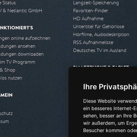
e Status
Langzeit-Speicherung
 & Netlantic GmbH
Favoriten-Finder
HD Aufnahme
Untertitel für Gehörlose
NKTIONIERT'S
Hörfilme, Audiodeskription
gen online aufzeichnen
RSS Aufnahmeliste
ndungen ansehen
Deutsches TV im Ausland
ndungen downloaden
 im TV Programm
SMARTPHONE & TABLET
 & Shop
los nutzen
iPhone, iPad App
Ihre Privatsphä
Android App
EMEIN
Diese Website verwend
PARTNER
ein besseres Internet-
schutz
Partnerliste
sehen, besser an Ihre 
ssum
Partner werden
wir außerdem, um Erge
Besucher kommen oder 