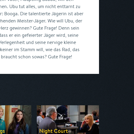
en. Ubu tut alles, um nicht enttarnt zu
r: Booga. Die talentierte Jägerin ist aber
ehenden Meister-Jäger. Wie will Ubu, der
 Herz gewinnen? Gute Frage! Denn sein
ass er ein gefeierter Jäger wird, seine
Verlegenheit und seine nervige kleine
keiner im Stamm will, wie das Rad, das
r braucht schon sowas? Gute Frage!
gs
Night Court