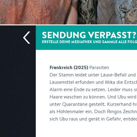
SENDUNG VERPASST?
ERSTELLE DEINE MEDIATHEK UND SAMMLE ALLE
FOL
Frankreich (2025)
Parasiten
Der Stamm leidet unter Läuse-Befall und -
Läusemittel erfunden und Mika die Entsc
Alarm eine Ende zu setzen. Leider muss si
Haare waschen zu können. Und Ubu wird a
unter Quarantäne gestellt. Kurzerhand hi
als Höhlenmaler ein. Doch Ringos Zeichn
sich Ubu raus und gerät in Gefahr, entde