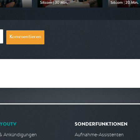
Sitcom | 30 Min.
Sitcom | 20 Min.
 Disney Channel
Ausgestrahlt von sixx
Ausgestrahlt von
22:00
am 08.08.2026, 18:25
am 09.08.2026,
Kommentieren
YOUTV
SONDERFUNKTIONEN
& Ankündigungen
Aufnahme-Assistenten