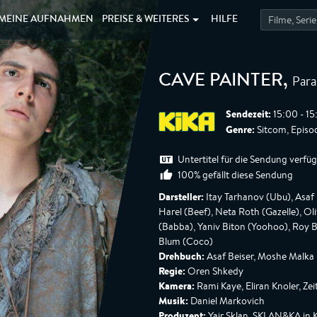
MEINE
AUFNAHMEN
PREISE &
WEITERES
HILFE
Para
CAVE PAINTER
,
Sendezeit:
15:00 - 15
Genre:
Sitcom, Episo
Untertitel für die Sendung verfü
100% gefällt diese Sendung
Darsteller:
Itay Tarhanov (Ubu), Asaf 
Harel (Beef), Neta Roth (Gazelle), O
(Babba), Yaniv Biton (Yoohoo), Roy 
Blum (Coco)
Drehbuch:
Asaf Beiser, Moshe Malka
Regie:
Oren Shkedy
Kamera:
Rami Kaye, Eliran Knoler, Zei
Musik:
Daniel Markovich
Produzent:
Yair Sklan, SKLAN&KA in 