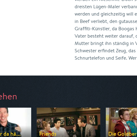
dreisten Lügen-Maler verbann
werden und gleichzeitig will e
in Beef verliebt, den gutauss
Graffiti-Künstler, da Boogas
Vater besteht weiter darauf, d
Mutter bringt ihn ständig in 
Schwester erfindet Zeug, das 
Schnurtelefon und Seife. We
ehen
r da hä...
Friends
Die Goldber