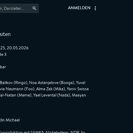
ANMELDEN
siten
:25, 20.05.2026
de 3
gbar
Balikov (Ringo), Noa Astanjelove (Booga), Yuval
livia Neumann (Foo), Alma Zak (Mika), Yaniv Swissa
Bar-Natan (Meme), Yael Levental (Nada), Maayan
tlin Michael
Koproduktion mit SAMKA, Nickelodeon, NDR, hr,