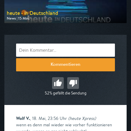
heute - in Deutschland
News | 15 Min.
Ausgestrahlt von ZDF
am 10.08.2026, 14:00
Kommentieren
52% gefällt die Sendung
Wolf V.
,
18. Mai, 23:56 Uhr
(
heute Xpress
)
wenn es denn mal wieder wie vorher funktionieren