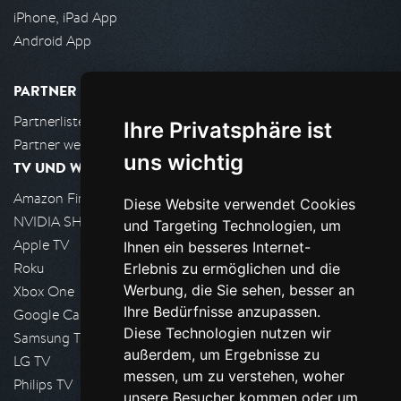
iPhone, iPad App
Android App
PARTNER
Partnerliste
Ihre Privatsphäre ist
Partner werden
uns wichtig
TV UND WOHNZIMMER
Amazon FireTV
Diese Website verwendet Cookies
NVIDIA SHIELD, Google TV
und Targeting Technologien, um
Apple TV
Ihnen ein besseres Internet-
Roku
Erlebnis zu ermöglichen und die
Werbung, die Sie sehen, besser an
Xbox One
Ihre Bedürfnisse anzupassen.
Google Cast
Diese Technologien nutzen wir
Samsung TV
außerdem, um Ergebnisse zu
LG TV
messen, um zu verstehen, woher
Philips TV
unsere Besucher kommen oder um