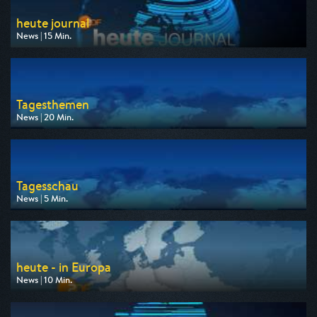
heute journal
News | 15 Min.
Ausgestrahlt von ZDF
am 08.08.2026, 23:15
Tagesthemen
News | 20 Min.
Ausgestrahlt von ARD
am 08.08.2026, 21:45
Tagesschau
News | 5 Min.
Ausgestrahlt von ARD
am 08.08.2026, 09:50
heute - in Europa
News | 10 Min.
Ausgestrahlt von ZDF
am 10.08.2026, 16:00