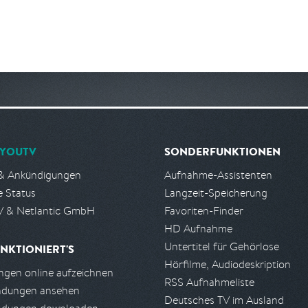
YOUTV
SONDERFUNKTIONEN
& Ankündigungen
Aufnahme-Assistenten
e Status
Langzeit-Speicherung
 & Netlantic GmbH
Favoriten-Finder
HD Aufnahme
Untertitel für Gehörlose
NKTIONIERT'S
Hörfilme, Audiodeskription
gen online aufzeichnen
RSS Aufnahmeliste
ndungen ansehen
Deutsches TV im Ausland