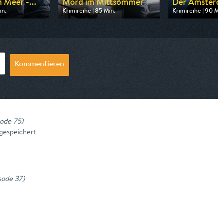
 Meer -...
Mord im Mittsommer
Der Amster
in.
Krimireihe | 85 Min.
Krimireihe | 90 M
n ARD
Ausgestrahlt von arte
Ausgestrahlt vo
20:15
am 07.08.2026, 20:15
am 13.08.2026, 
Kommentieren
sode 75
)
 gespeichert
isode 37
)