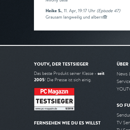
Heike S.
,
11. Apr, 19:17 Uhr
(
Episode 47
)
Grausam langweilig und albern🙈
YOUTV, DER TESTSIEGER
ÜBER
seit
Das beste Produkt seiner Klasse -
News 
2005
! Die Presse ist sich einig.
Servic
YOUTV
SO FU
Sendun
TV Se
FERNSEHEN WIE DU ES WILLST