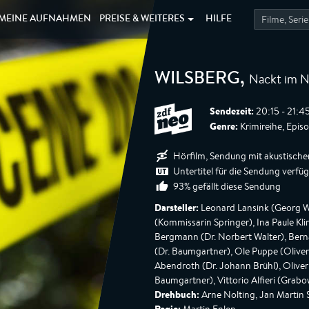
MEINE
AUFNAHMEN
PREISE &
WEITERES
HILFE
Nackt im N
WILSBERG
,
Sendezeit:
20:15 - 21:4
Genre:
Krimireihe, Epis
Hörfilm, Sendung mit akustische
Untertitel für die Sendung verfü
93% gefällt diese Sendung
Darsteller:
Leonard Lansink (Georg Wil
(Kommissarin Springer), Ina Paule Kl
Bergmann (Dr. Norbert Walter), Ber
(Dr. Baumgartner), Ole Puppe (Oliver
Abendroth (Dr. Johann Brühl), Oliver
Baumgartner), Vittorio Alfieri (Grab
Drehbuch:
Arne Nolting, Jan Martin 