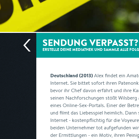
SENDUNG VERPASST?
ERSTELLE DEINE MEDIATHEK UND SAMMLE ALLE
FOL
Deutschland (2013)
Alex findet ein Amat
Internet. Sie bittet sofort ihren Patenon
bevor ihr Chef davon erfährt und ihre Ka
seinen Nachforschungen stößt Wilsberg
eines Online-Sex-Portals. Einer der Betre
und filmt das Liebesspiel heimlich. Dann s
Internet - kostenpflichtig für die Voyeure
beiden Unternehmer tot aufgefunden wird,
der Ermittlungen - ein Motiv, ihren Peinige