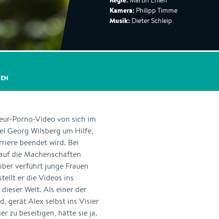
Regie:
Martin Enlen
Kamera:
Philipp Timme
Musik:
Dieter Schleip
GEN
eur-Porno-Video von sich im
kel Georg Wilsberg um Hilfe,
rriere beendet wird. Bei
 auf die Machenschaften
iber verführt junge Frauen
tellt er die Videos ins
 dieser Welt. Als einer der
 gerät Alex selbst ins Visier
r zu beseitigen, hätte sie ja.