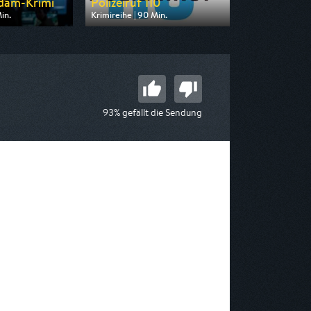
dam-Krimi
Polizeiruf 110
in.
Krimireihe | 90 Min.
n ARD
Ausgestrahlt von MDR
20:15
am 10.08.2026, 20:15
93% gefällt die Sendung