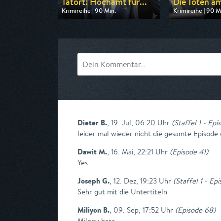
Tatort: Hochamt für...
Die Toten am
Krimireihe | 90 Min.
Krimireihe | 90 M
Ausgestrahlt von BR
Ausgestrahlt vo
am 08.08.2026, 20:15
am 08.08.2026, 
Dieter B.
,
19. Jul, 06:20 Uhr
(
Staffel 1 - Epi
leider mal wieder nicht die gesamte Episode
Dawit M.
,
16. Mai, 22:21 Uhr
(
Episode 41
)
Yes
Joseph G.
,
12. Dez, 19:23 Uhr
(
Staffel 1 - Ep
Sehr gut mit die Untertiteln
Miliyon B.
,
09. Sep, 17:52 Uhr
(
Episode 68
)
Milony basa