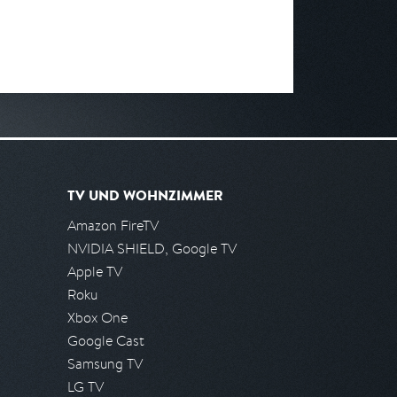
TV UND WOHNZIMMER
Amazon FireTV
NVIDIA SHIELD, Google TV
Apple TV
Roku
Xbox One
Google Cast
Samsung TV
LG TV