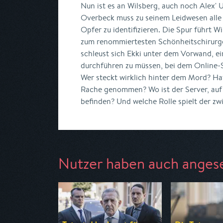
Nun ist es an Wilsberg, auch noch Alex' 
Overbeck muss zu seinem Leidwesen alle 
Opfer zu identifizieren. Die Spur führt W
zum renommiertesten Schönheitschirurge
schleust sich Ekki unter dem Vorwand, e
durchführen zu müssen, bei dem Online-Se
Wer steckt wirklich hinter dem Mord? Ha
Rache genommen? Wo ist der Server, auf
befinden? Und welche Rolle spielt der zw
Nutzer haben auch anges