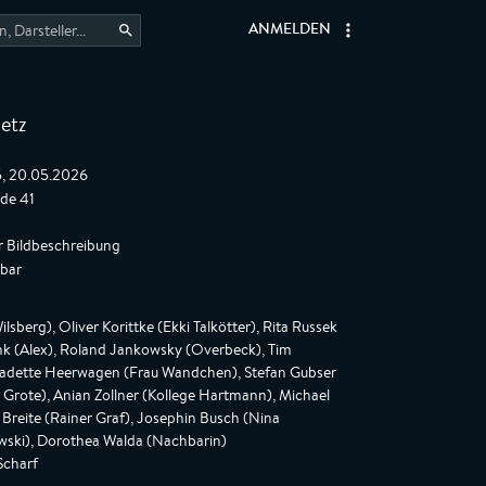
ANMELDEN
etz
5, 20.05.2026
ode 41
r Bildbeschreibung
gbar
sberg), Oliver Korittke (Ekki Talkötter), Rita Russek
ink (Alex), Roland Jankowsky (Overbeck), Tim
nadette Heerwagen (Frau Wandchen), Stefan Gubser
 Grote), Anian Zollner (Kollege Hartmann), Michael
 Breite (Rainer Graf), Josephin Busch (Nina
owski), Dorothea Walda (Nachbarin)
Scharf