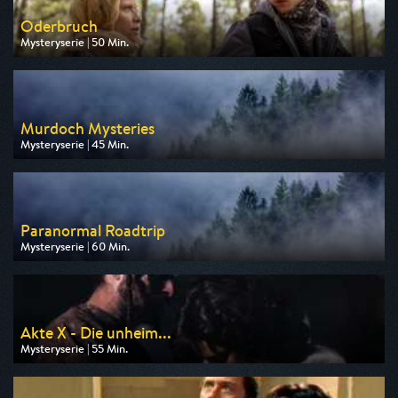
Oderbruch
Mysteryserie | 50 Min.
Ausgestrahlt von HR
am 06.08.2026, 23:20
Murdoch Mysteries
Mysteryserie | 45 Min.
Ausgestrahlt von One
am 08.08.2026, 01:30
Paranormal Roadtrip
Mysteryserie | 60 Min.
Ausgestrahlt von TLC
am 08.08.2026, 20:15
Akte X - Die unheim...
Mysteryserie | 55 Min.
Ausgestrahlt von Pro 7 Maxx
am 10.08.2026, 22:05