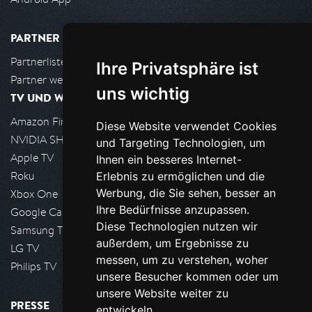
PARTNER
Partnerliste
Ihre Privatsphäre ist
Partner werden
uns wichtig
TV UND WOHNZIMMER
Amazon FireTV
Diese Website verwendet Cookies
NVIDIA SHIELD, Google TV
und Targeting Technologien, um
Apple TV
Ihnen ein besseres Internet-
Roku
Erlebnis zu ermöglichen und die
Werbung, die Sie sehen, besser an
Xbox One
Ihre Bedürfnisse anzupassen.
Google Cast
Diese Technologien nutzen wir
Samsung TV
außerdem, um Ergebnisse zu
LG TV
messen, um zu verstehen, woher
Philips TV
unsere Besucher kommen oder um
unsere Website weiter zu
PRESSE
entwickeln.