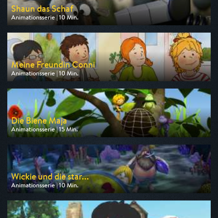
Shaun das Schaf
Animationsserie | 10 Min.
Ausgestrahlt von ARD
am 08.08.2026, 07:05
Meine Freundin Conni
Animationsserie | 10 Min.
Ausgestrahlt von ZDF
am 08.08.2026, 06:40
Die Biene Maja
Animationsserie | 15 Min.
Ausgestrahlt von ZDF
am 08.08.2026, 07:00
Wickie und die star...
Animationsserie | 10 Min.
Ausgestrahlt von ZDF
am 09.08.2026, 07:00