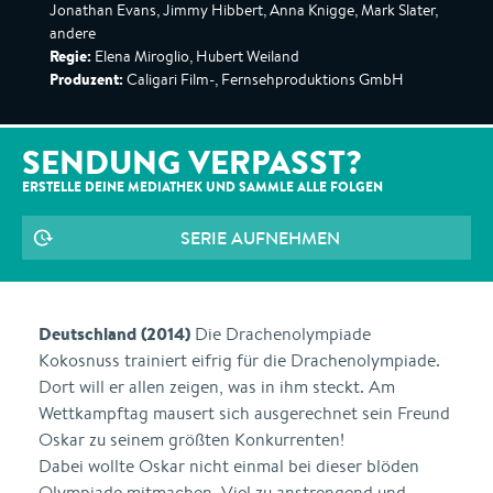
Jonathan Evans, Jimmy Hibbert, Anna Knigge, Mark Slater,
andere
Regie:
Elena Miroglio, Hubert Weiland
Produzent:
Caligari Film-, Fernsehproduktions GmbH
SENDUNG VERPASST?
ERSTELLE DEINE MEDIATHEK UND SAMMLE ALLE
FOLGEN
SERIE AUFNEHMEN
Deutschland (2014)
Die Drachenolympiade
Kokosnuss trainiert eifrig für die Drachenolympiade.
Dort will er allen zeigen, was in ihm steckt. Am
Wettkampftag mausert sich ausgerechnet sein Freund
Oskar zu seinem größten Konkurrenten!
Dabei wollte Oskar nicht einmal bei dieser blöden
Olympiade mitmachen. Viel zu anstrengend und