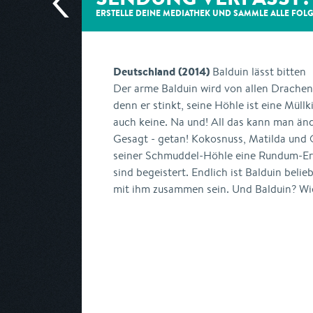
ERSTELLE DEINE MEDIATHEK UND SAMMLE ALLE
FOL
Deutschland (2014)
Balduin lässt bitten
Der arme Balduin wird von allen Drache
denn er stinkt, seine Höhle ist eine Müll
auch keine. Na und! All das kann man än
Gesagt - getan! Kokosnuss, Matilda und 
seiner Schmuddel-Höhle eine Rundum-Ern
sind begeistert. Endlich ist Balduin belie
mit ihm zusammen sein. Und Balduin? Wi