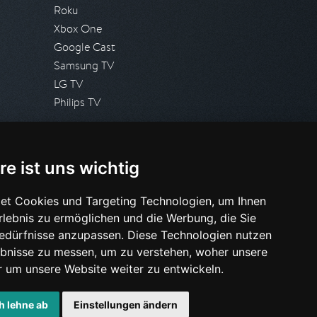
Roku
Xbox One
Google Cast
Samsung TV
LG TV
Philips TV
PRESSE
re ist uns wichtig
Presseanfrage stellen
Pressespiegel
et Cookies und Targeting Technologien, um Ihnen
Erlebnis zu ermöglichen und die Werbung, die Sie
HILFE & SUPPORT
Bedürfnisse anzupassen. Diese Technologien nutzen
Häufig gestellte Fragen
bnisse zu messen, um zu verstehen, woher unsere
Anfrage stellen
um unsere Website weiter zu entwickeln.
h lehne ab
Einstellungen ändern