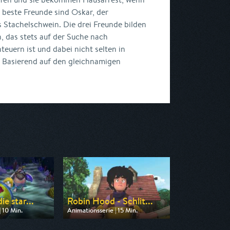
 beste Freunde sind Oskar, der
s Stachelschwein. Die drei Freunde bilden
, das stets auf der Suche nach
euern ist und dabei nicht selten in
. Basierend auf den gleichnamigen
ie star...
Robin Hood - Schlit...
 10 Min.
Animationsserie | 15 Min.
n ZDF
Ausgestrahlt von ZDF
 07:00
am 08.08.2026, 08:20