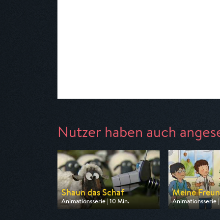
Nutzer haben auch anges
Shaun das Schaf
Meine Freun
Animationsserie | 10 Min.
Animationsserie |
Ausgestrahlt von ARD
Ausgestrahlt von
am 08.08.2026, 07:05
am 08.08.2026,