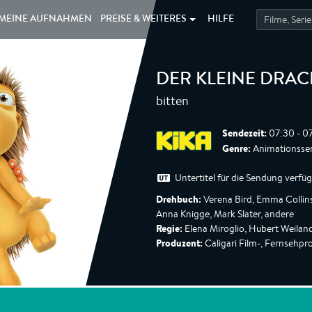
MEINE
AUFNAHMEN
PREISE &
WEITERES
HILFE
DER KLEINE DRA
bitten
Sendezeit:
07:30 - 0
Genre:
Animationsseri
Untertitel für die Sendung verfü
Drehbuch:
Verena Bird, Emma Collin
Anna Knigge, Mark Slater, andere
Regie:
Elena Miroglio, Hubert Weilan
Produzent:
Caligari Film-, Fernsehp