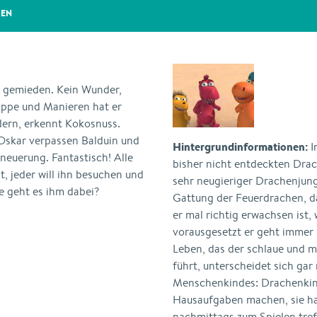
GEN
n gemieden. Kein Wunder,
kippe und Manieren hat er
dern, erkennt Kokosnuss.
Oskar verpassen Balduin und
Hintergrundinformationen:
I
euerung. Fantastisch! Alle
bisher nicht entdeckten Dra­c
bt, jeder will ihn besuchen und
sehr neugieriger Dra­chenjun
e geht es ihm dabei?
Gattung der Feuer­drachen, d
er mal richtig erwachsen ist,
vorausgesetzt er geht immer
Leben, das der schlaue und m
führt, unter­scheidet sich ga
Menschenkindes: Drachenkin
Hausaufgaben ma­chen, sie ha
nachmittags zum Spielen tre