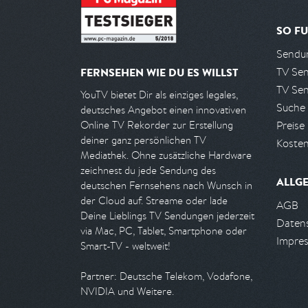
SO FU
Sendun
TV Se
FERNSEHEN WIE DU ES WILLST
TV Se
YouTV bietet Dir als einziges legales,
Suche
deutsches Angebot einen innovativen
Preise
Online TV Rekorder zur Erstellung
deiner ganz persönlichen TV
Kosten
Mediathek. Ohne zusätzliche Hardware
zeichnest du jede Sendung des
ALLG
deutschen Fernsehens nach Wunsch in
der Cloud auf. Streame oder lade
AGB
Deine Lieblings TV Sendungen jederzeit
Daten
via Mac, PC, Tablet, Smartphone oder
Impre
Smart-TV - weltweit!
Partner: Deutsche Telekom, Vodafone,
NVIDIA und Weitere.