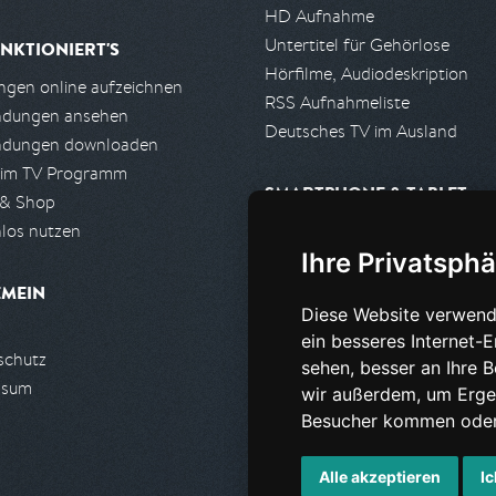
HD Aufnahme
Untertitel für Gehörlose
NKTIONIERT'S
Hörfilme, Audiodeskription
gen online aufzeichnen
RSS Aufnahmeliste
ndungen ansehen
Deutsches TV im Ausland
ndungen downloaden
 im TV Programm
SMARTPHONE & TABLET
 & Shop
los nutzen
iPhone, iPad App
Ihre Privatsphä
Android App
EMEIN
Diese Website verwend
PARTNER
ein besseres Internet-
schutz
Partnerliste
sehen, besser an Ihre 
ssum
Partner werden
wir außerdem, um Erge
Besucher kommen oder 
Alle akzeptieren
Ic