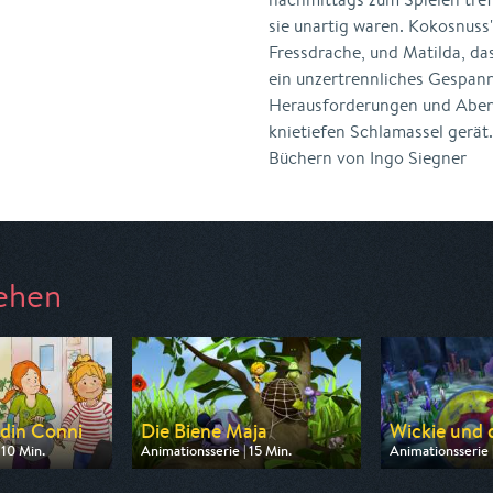
sie unartig waren. Kokosnuss'
Fressdrache, und Matilda, da
ein un­zertrennliches Gespann
Herausfor­derungen und Abent
knietiefen Schlamassel gerät
Büchern von Ingo Siegner
ehen
din Conni
Die Biene Maja
Wickie und d
 10 Min.
Animationsserie | 15 Min.
Animationsserie |
 ZDF
Ausgestrahlt von ZDF
Ausgestrahlt vo
 06:40
am 08.08.2026, 07:00
am 09.08.2026,