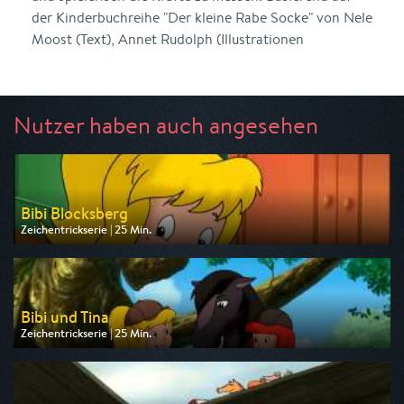
der Kinderbuchreihe "Der kleine Rabe Socke" von Nele
Moost (Text), Annet Rudolph (Illustrationen
Nutzer haben auch angesehen
Bibi Blocksberg
Zeichentrickserie | 25 Min.
Ausgestrahlt von ZDF
am 09.08.2026, 07:25
Bibi und Tina
Zeichentrickserie | 25 Min.
Ausgestrahlt von ZDF
am 09.08.2026, 07:50