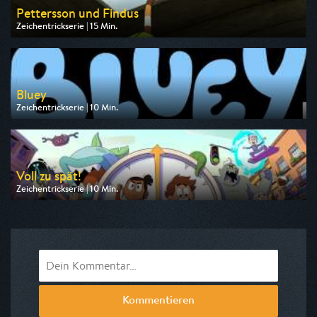
Pettersson und Findus
Zeichentrickserie | 15 Min.
Ausgestrahlt von ZDF
am 09.08.2026, 06:45
Bluey
Zeichentrickserie | 10 Min.
Ausgestrahlt von Disney Channel
am 08.08.2026, 17:15
Voll zu spät!
Zeichentrickserie | 10 Min.
Ausgestrahlt von Super RTL
am 08.08.2026, 17:15
Kommentieren