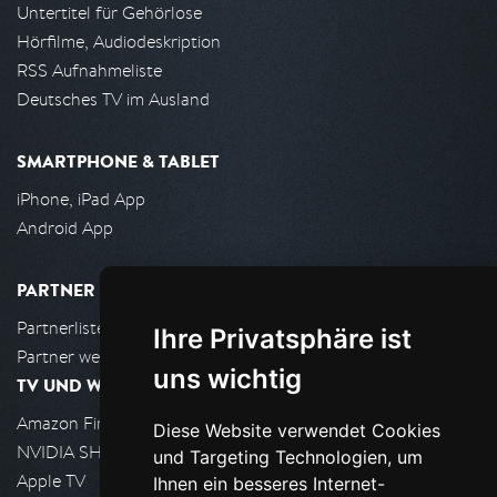
Untertitel für Gehörlose
Hörfilme, Audiodeskription
RSS Aufnahmeliste
Deutsches TV im Ausland
SMARTPHONE & TABLET
iPhone, iPad App
Android App
PARTNER
Partnerliste
Ihre Privatsphäre ist
Partner werden
uns wichtig
TV UND WOHNZIMMER
Amazon FireTV
Diese Website verwendet Cookies
NVIDIA SHIELD, Google TV
und Targeting Technologien, um
Apple TV
Ihnen ein besseres Internet-