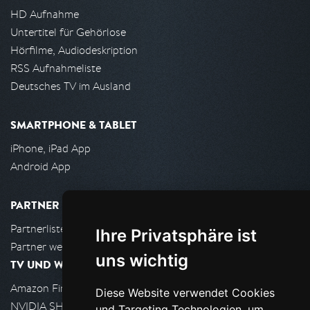
HD Aufnahme
Untertitel für Gehörlose
Hörfilme, Audiodeskription
RSS Aufnahmeliste
Deutsches TV im Ausland
SMARTPHONE & TABLET
iPhone, iPad App
Android App
PARTNER
Partnerliste
Ihre Privatsphäre ist
Partner werden
uns wichtig
TV UND WOHNZIMMER
Amazon FireTV
Diese Website verwendet Cookies
NVIDIA SHIELD, Google TV
und Targeting Technologien, um