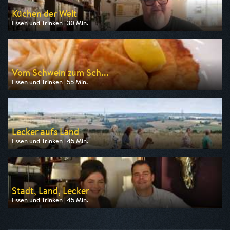
Küchen der Welt
Essen und Trinken | 30 Min.
Ausgestrahlt von arte
am 10.08.2026, 11:55
Vom Schwein zum Sch...
Essen und Trinken | 55 Min.
Ausgestrahlt von WELT
am 10.08.2026, 20:15
Lecker aufs Land
Essen und Trinken | 45 Min.
Ausgestrahlt von SR Fernsehen
am 10.08.2026, 20:15
Stadt, Land, Lecker
Essen und Trinken | 45 Min.
Ausgestrahlt von ZDF neo
am 10.08.2026, 08:15