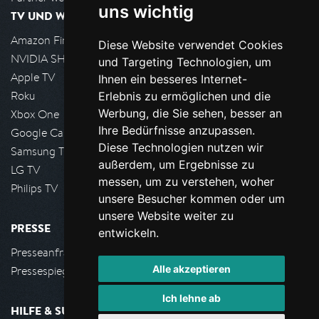
uns wichtig
TV UND WOHNZIMMER
Amazon FireTV
Diese Website verwendet Cookies
NVIDIA SHIELD, Google TV
und Targeting Technologien, um
Apple TV
Ihnen ein besseres Internet-
Roku
Erlebnis zu ermöglichen und die
Werbung, die Sie sehen, besser an
Xbox One
Ihre Bedürfnisse anzupassen.
Google Cast
Diese Technologien nutzen wir
Samsung TV
außerdem, um Ergebnisse zu
LG TV
messen, um zu verstehen, woher
Philips TV
unsere Besucher kommen oder um
unsere Website weiter zu
PRESSE
entwickeln.
Presseanfrage stellen
Alle akzeptieren
Pressespiegel
Ich lehne ab
HILFE & SUPPORT