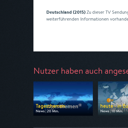
Deutschland (2015)
Zu dieser TV Sendung
weiterführenden Informationen vorhand
Nutzer haben auch anges
Tagesthemen
heute - in E
News | 20 Min.
News | 10 Min.
Ausgestrahlt von ARD
Ausgestrahlt von
am 08.08.2026, 21:45
am 10.08.2026, 