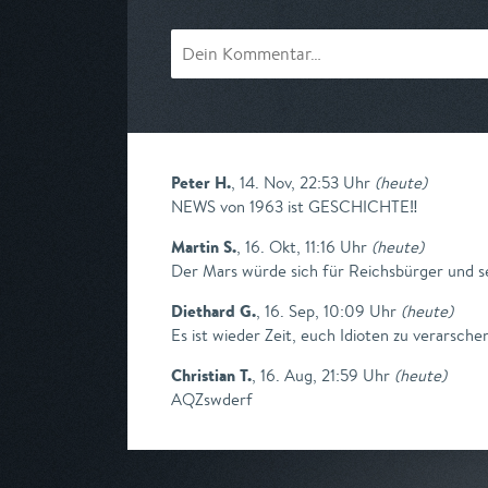
Peter H.
,
14. Nov, 22:53 Uhr
(
heute
)
NEWS von 1963 ist GESCHICHTE‼️
Martin S.
,
16. Okt, 11:16 Uhr
(
heute
)
Der Mars würde sich für Reichsbürger und s
Diethard G.
,
16. Sep, 10:09 Uhr
(
heute
)
Es ist wieder Zeit, euch Idioten zu verarsche
Christian T.
,
16. Aug, 21:59 Uhr
(
heute
)
AQZswderf