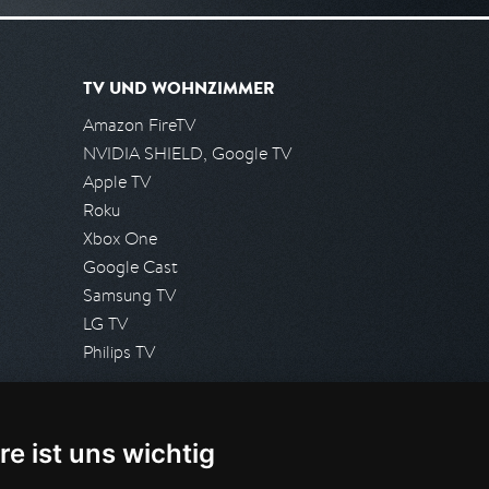
TV UND WOHNZIMMER
Amazon FireTV
NVIDIA SHIELD, Google TV
Apple TV
Roku
Xbox One
Google Cast
Samsung TV
LG TV
Philips TV
PRESSE
re ist uns wichtig
Presseanfrage stellen
Pressespiegel