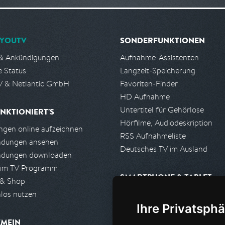
YOUTV
SONDERFUNKTIONEN
& Ankündigungen
Aufnahme-Assistenten
e Status
Langzeit-Speicherung
 & Netlantic GmbH
Favoriten-Finder
HD Aufnahme
Untertitel für Gehörlose
NKTIONIERT'S
Hörfilme, Audiodeskription
gen online aufzeichnen
RSS Aufnahmeliste
ndungen ansehen
Deutsches TV im Ausland
ndungen downloaden
 im TV Programm
SMARTPHONE & TABLET
 & Shop
los nutzen
iPhone, iPad App
Ihre Privatsphä
Android App
EMEIN