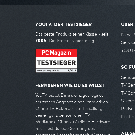
YOUTV, DER TESTSIEGER
ÜBER
seit
Das beste Produkt seiner Klasse -
News 
2005
! Die Presse ist sich einig.
Servic
YOUTV
SO FU
Sendun
TV Se
FERNSEHEN WIE DU ES WILLST
TV Se
YouTV bietet Dir als einziges legales,
Suche
deutsches Angebot einen innovativen
Preise
Online TV Rekorder zur Erstellung
deiner ganz persönlichen TV
Kosten
Mediathek. Ohne zusätzliche Hardware
zeichnest du jede Sendung des
ALLG
deutschen Fernsehens nach Wunsch in