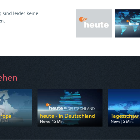
 sind leider keine
en.
ehen
uropa
heute - in Deutschland
Tagesschau
News | 15 Min.
News | 5 Min.
 ZDF
Ausgestrahlt von ZDF
Ausgestrahlt vo
16:00
am 10.08.2026, 14:00
am 08.08.2026,