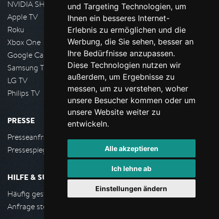
NVIDIA SHIELD, Google TV
und Targeting Technologien, um
Apple TV
Ihnen ein besseres Internet-
Roku
Erlebnis zu ermöglichen und die
Werbung, die Sie sehen, besser an
Xbox One
Ihre Bedürfnisse anzupassen.
Google Cast
Diese Technologien nutzen wir
Samsung TV
außerdem, um Ergebnisse zu
LG TV
messen, um zu verstehen, woher
Philips TV
unsere Besucher kommen oder um
unsere Website weiter zu
PRESSE
entwickeln.
Presseanfrage stellen
Alle akzeptieren
Pressespiegel
Ich lehne ab
HILFE & SUPPORT
Einstellungen ändern
Häufig gestellte Fragen
Anfrage stellen