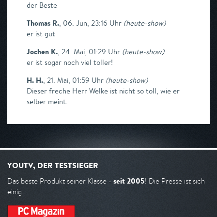
der Beste
Thomas R.
,
06. Jun, 23:16 Uhr
(
heute-show
)
er ist gut
Jochen K.
,
24. Mai, 01:29 Uhr
(
heute-show
)
er ist sogar noch viel toller!
H. H.
,
21. Mai, 01:59 Uhr
(
heute-show
)
Dieser freche Herr Welke ist nicht so toll, wie er
selber meint.
YOUTV, DER TESTSIEGER
seit 2005
Das beste Produkt seiner Klasse -
! Die Presse ist sich
einig.