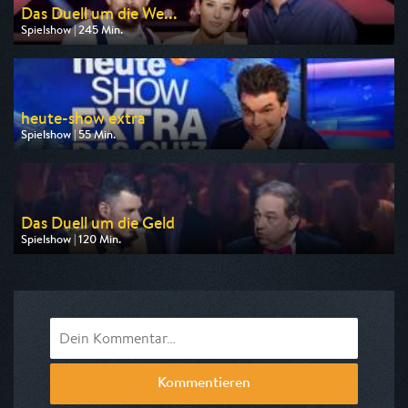
Das Duell um die We...
Spielshow | 245 Min.
Ausgestrahlt von Pro 7
am 08.08.2026, 20:15
heute-show extra
Spielshow | 55 Min.
Ausgestrahlt von ZDF neo
am 06.08.2026, 21:40
Das Duell um die Geld
Spielshow | 120 Min.
Ausgestrahlt von Pro 7
am 09.08.2026, 00:20
Kommentieren