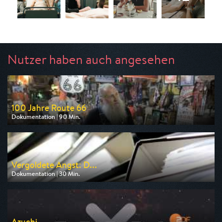
Nutzer haben auch angesehen
100 Jahre Route 66
Dokumentation | 90 Min.
Ausgestrahlt von arte
am 13.08.2026, 20:15
Vergoldete Angst: D...
Dokumentation | 30 Min.
Ausgestrahlt von ZDF
am 12.08.2026, 22:45
Azuchi