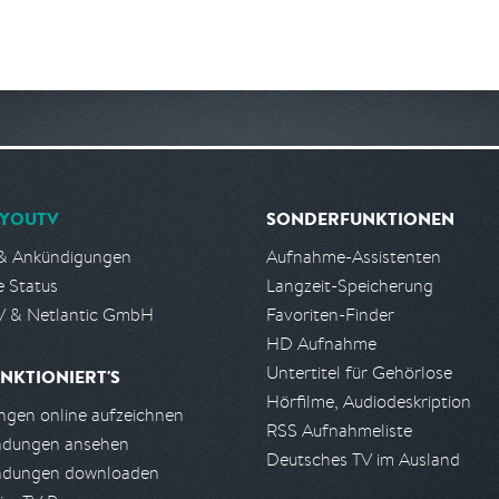
YOUTV
SONDERFUNKTIONEN
& Ankündigungen
Aufnahme-Assistenten
e Status
Langzeit-Speicherung
 & Netlantic GmbH
Favoriten-Finder
HD Aufnahme
Untertitel für Gehörlose
NKTIONIERT'S
Hörfilme, Audiodeskription
gen online aufzeichnen
RSS Aufnahmeliste
ndungen ansehen
Deutsches TV im Ausland
ndungen downloaden