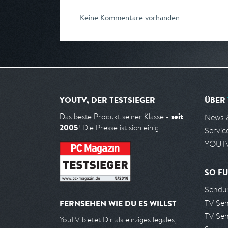
Keine Kommentare vorhanden
YOUTV, DER TESTSIEGER
ÜBER
seit
Das beste Produkt seiner Klasse -
News 
2005
! Die Presse ist sich einig.
Servic
YOUTV
SO FU
Sendun
TV Se
FERNSEHEN WIE DU ES WILLST
TV Se
YouTV bietet Dir als einziges legales,