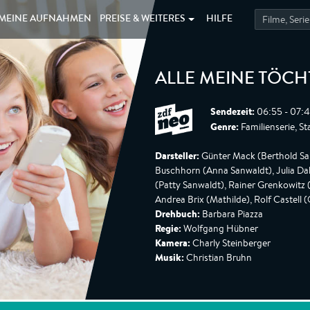
MEINE
AUFNAHMEN
PREISE &
WEITERES
HILFE
ALLE MEINE TÖCH
Sendezeit:
06:55 - 07:
Genre:
Familienserie, Sta
Darsteller:
Günter Mack (Berthold San
Buschhorn (Anna Sanwaldt), Julia Dah
(Patty Sanwaldt), Rainer Grenkowitz 
Andrea Brix (Mathilde), Rolf Castell (
Drehbuch:
Barbara Piazza
Regie:
Wolfgang Hübner
Kamera:
Charly Steinberger
Musik:
Christian Bruhn