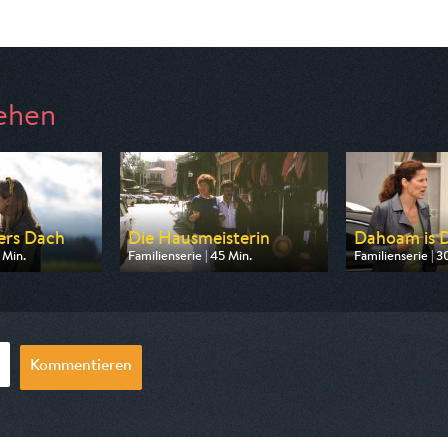
ehen
ters Dach
Die Hausmeisterin
Dahoam is
 Min.
Familienserie | 45 Min.
Familienserie | 3
n ARD
Ausgestrahlt von BR
Ausgestrahlt vo
08:35
am 11.08.2026, 20:15
am 07.08.2026, 
Kommentieren