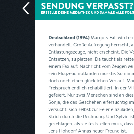
SENDUNG VERPASST?
ERSTELLE DEINE MEDIATHEK UND SAMMLE ALLE
FOL
Deutschland (1994)
Margots Fall wird er
verhandelt. Große Aufregung herrscht, al
Entlastungszeuge, nicht erscheint. Die 
Entsetzen, zu platzen. Da taucht als rett
einem Fax auf: Nachricht vom Zeugen Mille
sein Flugzeug notlanden musste. So nimm
doch noch einen glücklichen Verlauf. Ma
Freispruch endlich rehabilitiert. In der Vi
gefeiert. Nur zwei Menschen sind an dies
Sonja, die das Geschehen eifersüchtig im
versucht, sich selbst zur Feier einzuladen
Strich durch die Rechnung. Und Sylvie is
geschlagen, als sie feststellen muss, das
Jens Hohdorf Annas neuer Freund ist.