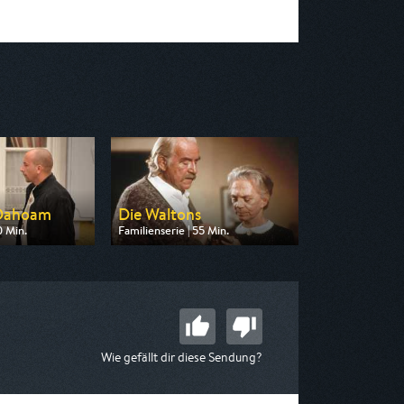
 Dahoam
Die Waltons
0 Min.
Familienserie | 55 Min.
n BR
Ausgestrahlt von SAT.1 Gold
09:15
am 06.08.2026, 13:00
Wie gefällt dir diese Sendung?