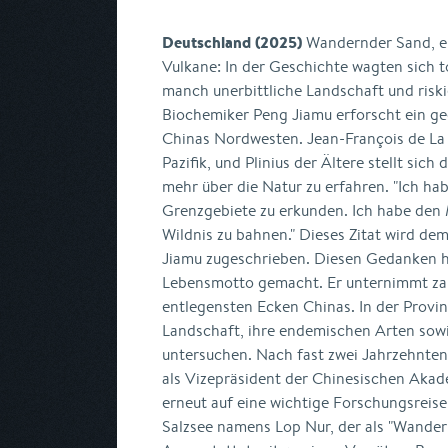
Deutschland (2025)
Wandernder Sand, ei
Vulkane: In der Geschichte wagten sich t
manch unerbittliche Landschaft und riski
Biochemiker Peng Jiamu erforscht ein ge
Chinas Nordwesten. Jean-François de La
Pazifik, und Plinius der Ältere stellt sic
mehr über die Natur zu erfahren. "Ich h
Grenzgebiete zu erkunden. Ich habe den 
Wildnis zu bahnen." Dieses Zitat wird de
Jiamu zugeschrieben. Diesen Gedanken h
Lebensmotto gemacht. Er unternimmt zah
entlegensten Ecken Chinas. In der Provinz
Landschaft, ihre endemischen Arten sow
untersuchen. Nach fast zwei Jahrzehnte
als Vizepräsident der Chinesischen Akad
erneut auf eine wichtige Forschungsreise
Salzsee namens Lop Nur, der als "Wander