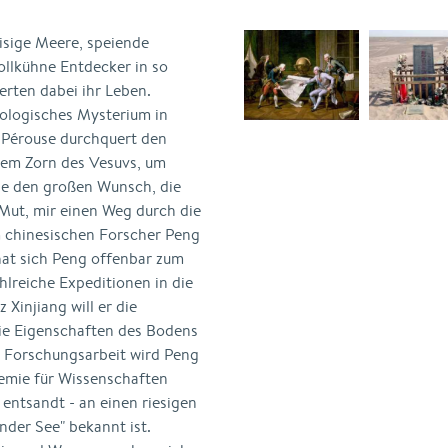
sige Meere, speiende
ollkühne Entdecker in so
erten dabei ihr Leben.
ologisches Mysterium in
 Pérouse durchquert den
h dem Zorn des Vesuvs, um
abe den großen Wunsch, die
Mut, mir einen Weg durch die
m chinesischen Forscher Peng
at sich Peng offenbar zum
lreiche Expeditionen in die
 Xinjiang will er die
ie Eigenschaften des Bodens
n Forschungsarbeit wird Peng
emie für Wissenschaften
 entsandt - an einen riesigen
nder See" bekannt ist.