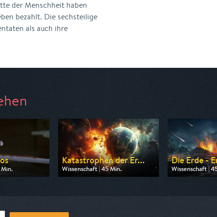
itte der Menschheit haben
ben bezahlt. Die sechsteilige
ntaten als auch ihre
ehen
os
Katastrophen der Er...
Die Erde - E
 Min.
Wissenschaft | 45 Min.
Wissenschaft | 4
 ZDF info
Ausgestrahlt von ZDF info
Ausgestrahlt von
07:00
am 09.08.2026, 14:15
am 10.08.2026, 