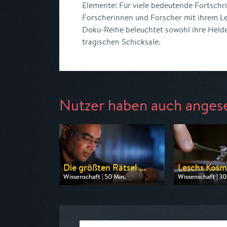
Elemente: Für viele bedeutende Fortschr
Forscherinnen und Forscher mit ihrem Le
Doku-Reihe beleuchtet sowohl ihre Helde
tragischen Schicksale.
Nutzer haben auch anges
Die größten Rätsel ...
Leschs Kosm
Wissenschaft | 50 Min.
Wissenschaft | 30
Ausgestrahlt von ARD alpha
Ausgestrahlt von
am 11.08.2026, 20:15
am 09.08.2026, 