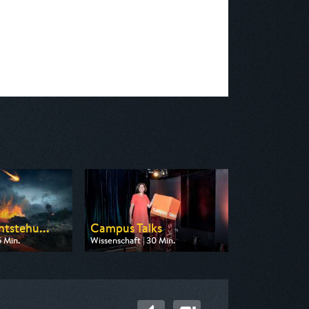
ntstehu...
Campus Talks
5 Min.
Wissenschaft | 30 Min.
 ZDF info
Ausgestrahlt von ARD alpha
15:00
am 08.08.2026, 12:30