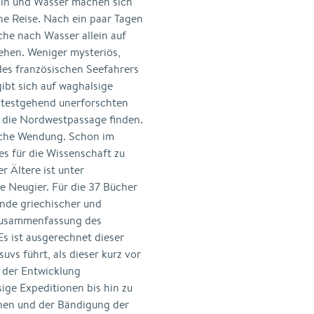
zin und Wasser machen sich
he Reise. Nach ein paar Tagen
che nach Wasser allein auf
ehen. Weniger mysteriös,
des französischen Seefahrers
ibt sich auf waghalsige
eitestgehend unerforschten
ll die Nordwestpassage finden.
iche Wendung. Schon im
s für die Wissenschaft zu
er Ältere ist unter
re Neugier. Für die 37 Bücher
sende griechischer und
 Zusammenfassung des
s ist ausgerechnet dieser
vs führt, als dieser kurz vor
 der Entwicklung
ige Expeditionen bis hin zu
nen und der Bändigung der