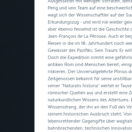
Ausgestattet mit wenigen Vorräten, Ben
Peng und sein Team auf eine beschwerlic
wagt sich der Wissenschaftler auf der Su
Erkundungszug - und wird nie wieder ges
aber ebenso fesselnd ist die Geschichte 
Jean-François de La Pérouse. Auch er beg
Reisen in die im 18. Jahrhundert noch w
Gewässer des Pazifiks. Sein Traum: Er wi
Doch die Expedition nimmt eine gefährl
antiken Rom sind Menschen bereit, einige
riskieren. Der Universalgelehrte Plinius d
Zeitgenossen bekannt für seine unstillba
seiner "Naturalis historia" wertet er Tau
römischer Quellen aus und erstellt eine
naturkundlichen Wissens des Altertums. E
Wissensdrang, der ihn an den Fuß des Vesu
seinem historischen Ausbruch steht. Von
lebensrettender Gegengifte über waghals
bahnbrechenden, technischen Innovatio