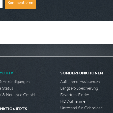
Kommentieren
YOUTV
SONDERFUNKTIONEN
& Ankündigungen
Aufnahme-Assistenten
e Status
Langzeit-Speicherung
 & Netlantic GmbH
Favoriten-Finder
HD Aufnahme
Untertitel für Gehörlose
NKTIONIERT'S