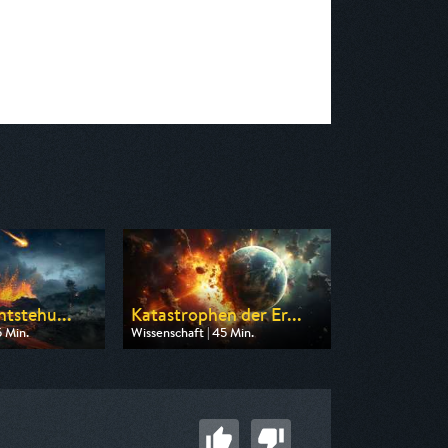
ntstehu...
Katastrophen der Er...
5 Min.
Wissenschaft | 45 Min.
 ZDF info
Ausgestrahlt von ZDF info
15:00
am 09.08.2026, 14:20