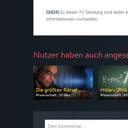
(2021)
Zu dieser TV Sendung sind leider 
Informationen vorhanden.
Nutzer haben auch anges
Die größten Rätsel ...
Hitlers DNA -
Wissenschaft | 50 Min.
Wissenschaft | 45
Ausgestrahlt von ARD alpha
Ausgestrahlt von 
am 11.08.2026, 20:15
am 13.08.2026, 2