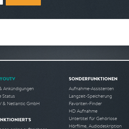
YOUTV
SONDERFUNKTIONEN
& Ankündigungen
Aufnahme-Assistenten
e Status
Langzeit-Speicherung
 & Netlantic GmbH
Favoriten-Finder
HD Aufnahme
Untertitel für Gehörlose
NKTIONIERT'S
Hörfilme, Audiodeskription