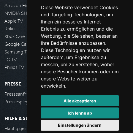
Amazon FireTV
Diese Website verwendet Cookies
NVIDIA SHIELD, Google TV
und Targeting Technologien, um
Apple TV
Ihnen ein besseres Internet-
Roku
Erlebnis zu ermöglichen und die
Werbung, die Sie sehen, besser an
Xbox One
Ihre Bedürfnisse anzupassen.
Google Cast
Diese Technologien nutzen wir
Samsung TV
außerdem, um Ergebnisse zu
LG TV
messen, um zu verstehen, woher
Philips TV
unsere Besucher kommen oder um
unsere Website weiter zu
PRESSE
entwickeln.
Presseanfrage stellen
Alle akzeptieren
Pressespiegel
Ich lehne ab
HILFE & SUPPORT
Einstellungen ändern
Häufig gestellte Fragen