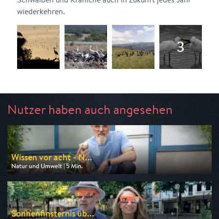
wiederkehren.
Nutzer haben auch angesehen
Wissen vor acht - N...
Natur und Umwelt | 5 Min.
Ausgestrahlt von ARD
am 11.08.2026, 19:45
Sonnenfinsternis üb...