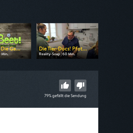
 Die Ga...
Die Tier-Docs! Pfot...
0 Min.
Reality-Soap | 60 Min.
n VOX
Ausgestrahlt von SAT.1 Gold
18:10
am 13.08.2026, 20:15
79% gefällt die Sendung