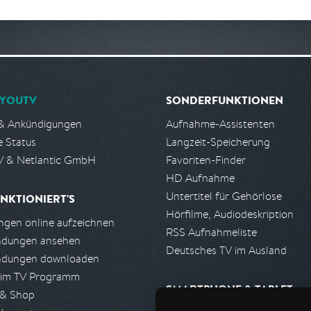
YOUTV
SONDERFUNKTIONEN
& Ankündigungen
Aufnahme-Assistenten
e Status
Langzeit-Speicherung
 & Netlantic GmbH
Favoriten-Finder
HD Aufnahme
Untertitel für Gehörlose
NKTIONIERT'S
Hörfilme, Audiodeskription
gen online aufzeichnen
RSS Aufnahmeliste
ndungen ansehen
Deutsches TV im Ausland
ndungen downloaden
 im TV Programm
SMARTPHONE & TABLET
 & Shop