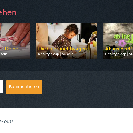
ehen
- Deine...
Die Gebrauchtwagen-...
Ab ins Beet!
 Min.
Reality-Soap | 60 Min.
Reality-Soap | 6
n RTLZWEI
Ausgestrahlt von DMAX
Ausgestrahlt vo
20:14
am 10.08.2026, 20:15
am 09.08.2026, 
Kommentieren
de 601
)