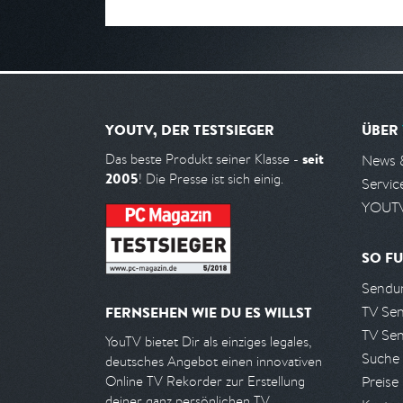
YOUTV, DER TESTSIEGER
ÜBER
seit
Das beste Produkt seiner Klasse -
News 
2005
! Die Presse ist sich einig.
Servic
YOUTV
SO FU
Sendun
TV Se
FERNSEHEN WIE DU ES WILLST
TV Se
YouTV bietet Dir als einziges legales,
Suche
deutsches Angebot einen innovativen
Preise
Online TV Rekorder zur Erstellung
deiner ganz persönlichen TV