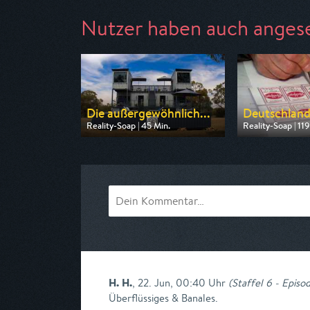
Nutzer haben auch anges
Die außergewöhnlich...
Deutschland 
Reality-Soap | 45 Min.
Reality-Soap | 119
Ausgestrahlt von ZDF
Ausgestrahlt vo
am 09.08.2026, 17:15
am 10.08.2026, 
H. H.
,
22. Jun, 00:40 Uhr
(
Staffel 6 - Episo
Überflüssiges & Banales.