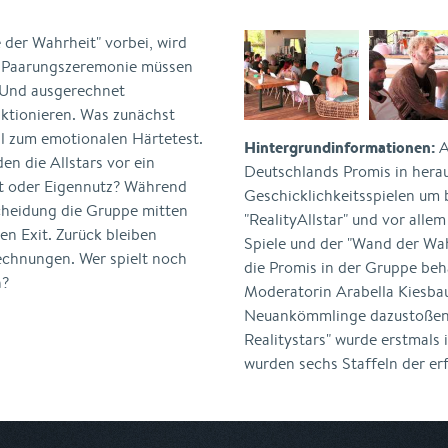
 der Wahrheit" vorbei, wird
er Paarungszeremonie müssen
 Und ausgerechnet
nktionieren. Was zunächst
ll zum emotionalen Härtetest.
Hintergrundinformationen:
A
en die Allstars vor ein
Deutschlands Promis in hera
ät oder Eigennutz? Während
Geschicklichkeitsspielen um 
scheidung die Gruppe mitten
"RealityAllstar" und vor alle
en Exit. Zurück bleiben
Spiele und der "Wand der Wa
echnungen. Wer spielt noch
die Promis in der Gruppe beh
h?
Moderatorin Arabella Kiesbau
Neuankömmlinge dazustoßen 
Realitystars" wurde erstmals 
wurden sechs Staffeln der er