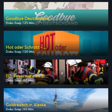
Goodbye Deutschland...
Doku-Soap | 125 Min.
Ausgestrahlt von VOX
am 10.08.2026, 20:15
Hot oder Schrott - ...
Doku-Soap | 120 Min.
Ausgestrahlt von VOX
am 11.08.2026, 20:15
112: Feuerwehr im E...
Doku-Soap | 60 Min.
Ausgestrahlt von DMAX
am 09.08.2026, 20:15
Goldrausch in Alaska
Doku-Soap | 60 Min.