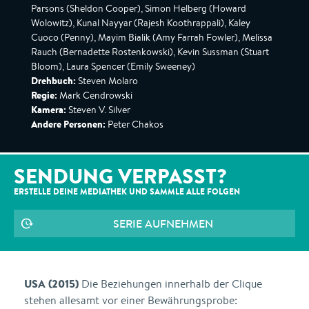
Parsons (Sheldon Cooper), Simon Helberg (Howard
Wolowitz), Kunal Nayyar (Rajesh Koothrappali), Kaley
Cuoco (Penny), Mayim Bialik (Amy Farrah Fowler), Melissa
Rauch (Bernadette Rostenkowski), Kevin Sussman (Stuart
Bloom), Laura Spencer (Emily Sweeney)
Drehbuch:
Steven Molaro
Regie:
Mark Cendrowski
Kamera:
Steven V. Silver
Andere Personen:
Peter Chakos
SENDUNG VERPASST?
ERSTELLE DEINE MEDIATHEK UND SAMMLE ALLE
FOLGEN
SERIE AUFNEHMEN
USA (2015)
Die Beziehungen innerhalb der Clique
stehen allesamt vor einer Bewährungsprobe: