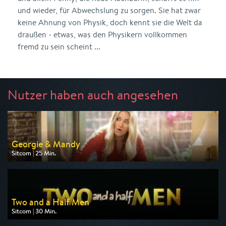
und wieder, für Abwechslung zu sorgen. Sie hat zwar
keine Ahnung von Physik, doch kennt sie die Welt da
draußen - etwas, was den Physikern vollkommen
fremd zu sein scheint ...
Nutzer haben auch angesehen
Georgie & Mandy
Sitcom | 25 Min.
Ausgestrahlt von Pro 7
am 10.08.2026, 20:15
Two and a Half Men
Sitcom | 30 Min.
Ausgestrahlt von Pro 7