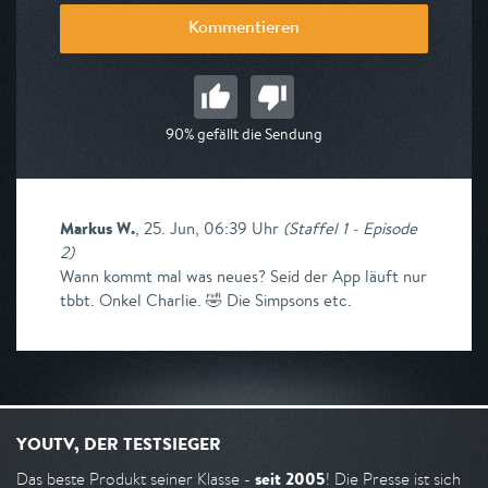
Kommentieren
90% gefällt die Sendung
Markus W.
,
25. Jun, 06:39 Uhr
(
Staffel 1 - Episode
2
)
Wann kommt mal was neues? Seid der App läuft nur
tbbt. Onkel Charlie. 🤣 Die Simpsons etc.
YOUTV, DER TESTSIEGER
seit 2005
Das beste Produkt seiner Klasse -
! Die Presse ist sich