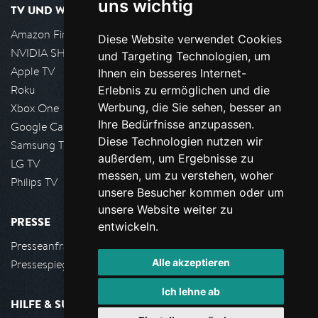
uns wichtig
TV UND WOHNZIMMER
Amazon FireTV
Diese Website verwendet Cookies
NVIDIA SHIELD, Google TV
und Targeting Technologien, um
Apple TV
Ihnen ein besseres Internet-
Roku
Erlebnis zu ermöglichen und die
Werbung, die Sie sehen, besser an
Xbox One
Ihre Bedürfnisse anzupassen.
Google Cast
Diese Technologien nutzen wir
Samsung TV
außerdem, um Ergebnisse zu
LG TV
messen, um zu verstehen, woher
Philips TV
unsere Besucher kommen oder um
unsere Website weiter zu
PRESSE
entwickeln.
Presseanfrage stellen
Alle akzeptieren
Pressespiegel
Ich lehne ab
HILFE & SUPPORT