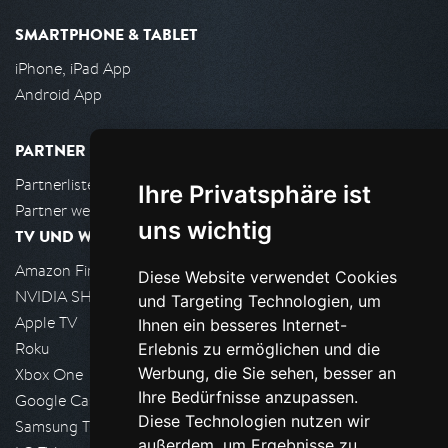
SMARTPHONE & TABLET
iPhone, iPad App
Android App
PARTNER
Partnerliste
Ihre Privatsphäre ist
Partner werden
uns wichtig
TV UND WOHNZIMMER
Amazon FireTV
Diese Website verwendet Cookies
NVIDIA SHIELD, Google TV
und Targeting Technologien, um
Apple TV
Ihnen ein besseres Internet-
Roku
Erlebnis zu ermöglichen und die
Werbung, die Sie sehen, besser an
Xbox One
Ihre Bedürfnisse anzupassen.
Google Cast
Diese Technologien nutzen wir
Samsung TV
außerdem, um Ergebnisse zu