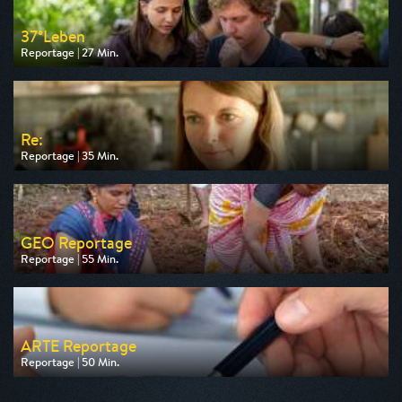
37°Leben
Reportage | 27 Min.
Ausgestrahlt von ZDF
am 09.08.2026, 09:03
Re:
Reportage | 35 Min.
Ausgestrahlt von arte
am 07.08.2026, 19:40
GEO Reportage
Reportage | 55 Min.
Ausgestrahlt von arte
am 08.08.2026, 08:00
ARTE Reportage
Reportage | 50 Min.
Ausgestrahlt von arte
am 08.08.2026, 17:40