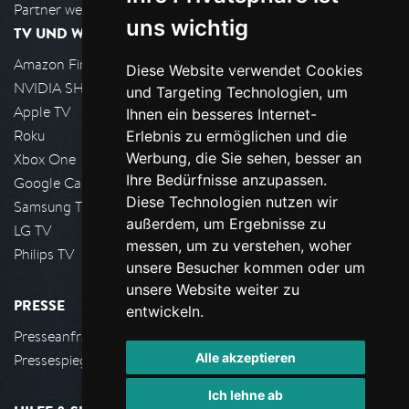
Partner werden
uns wichtig
TV UND WOHNZIMMER
Amazon FireTV
Diese Website verwendet Cookies
NVIDIA SHIELD, Google TV
und Targeting Technologien, um
Apple TV
Ihnen ein besseres Internet-
Roku
Erlebnis zu ermöglichen und die
Werbung, die Sie sehen, besser an
Xbox One
Ihre Bedürfnisse anzupassen.
Google Cast
Diese Technologien nutzen wir
Samsung TV
außerdem, um Ergebnisse zu
LG TV
messen, um zu verstehen, woher
Philips TV
unsere Besucher kommen oder um
unsere Website weiter zu
PRESSE
entwickeln.
Presseanfrage stellen
Alle akzeptieren
Pressespiegel
Ich lehne ab