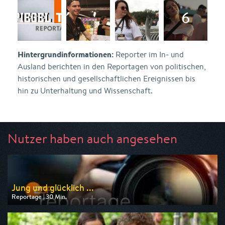
Hintergrundinformationen:
Reporter im In- und
Ausland berichten in den Reportagen von politischen,
historischen und gesellschaftlichen Ereignissen bis
hin zu Unterhaltung und Wissenschaft.
Nutzer haben auch angesehen
Jung und glücklich ...
Reportage | 30 Min.
Ausgestrahlt von ZDF
am 08.08.2026, 17:35