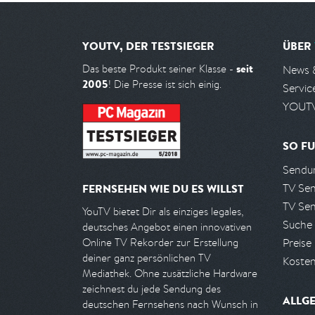
YOUTV, DER TESTSIEGER
ÜBER
seit
Das beste Produkt seiner Klasse -
News 
2005
! Die Presse ist sich einig.
Servic
YOUTV
SO FU
Sendun
TV Se
FERNSEHEN WIE DU ES WILLST
TV Se
YouTV bietet Dir als einziges legales,
Suche
deutsches Angebot einen innovativen
Preise
Online TV Rekorder zur Erstellung
deiner ganz persönlichen TV
Kosten
Mediathek. Ohne zusätzliche Hardware
zeichnest du jede Sendung des
ALLG
deutschen Fernsehens nach Wunsch in