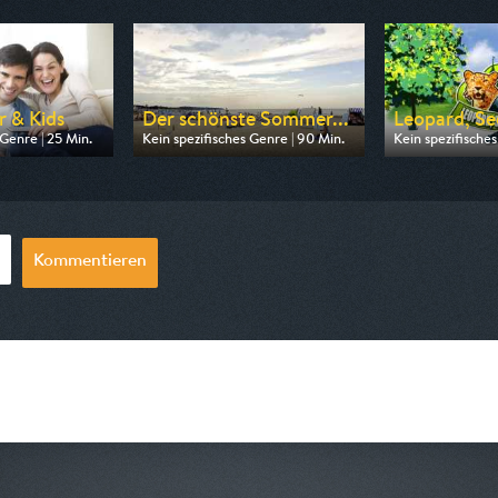
r & Kids
Der schönste Sommer...
Leopard, Se
 Genre | 25 Min.
Kein spezifisches Genre | 90 Min.
Kein spezifisches
n ARD
Ausgestrahlt von MDR
Ausgestrahlt v
06:20
am 09.08.2026, 20:15
am 06.08.2026, 
Kommentieren