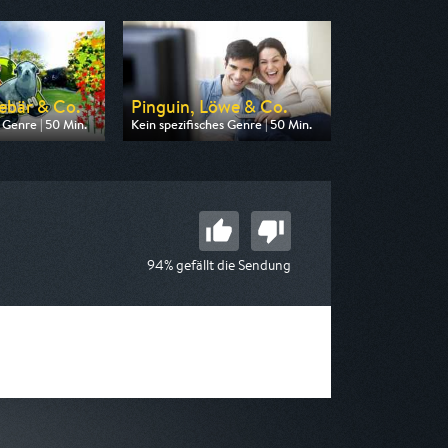
ebär & Co.
Pinguin, Löwe & Co.
 Genre | 50 Min.
Kein spezifisches Genre | 50 Min.
on NDR
Ausgestrahlt von WDR
17:10
am 06.08.2026, 13:00
94% gefällt die Sendung