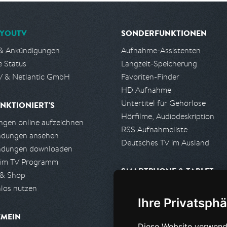
YOUTV
SONDERFUNKTIONEN
& Ankündigungen
Aufnahme-Assistenten
e Status
Langzeit-Speicherung
 & Netlantic GmbH
Favoriten-Finder
HD Aufnahme
Untertitel für Gehörlose
NKTIONIERT'S
Hörfilme, Audiodeskription
gen online aufzeichnen
RSS Aufnahmeliste
ndungen ansehen
Deutsches TV im Ausland
ndungen downloaden
 im TV Programm
SMARTPHONE & TABLET
 & Shop
los nutzen
iPhone, iPad App
Ihre Privatsphä
Android App
EMEIN
Diese Website verwend