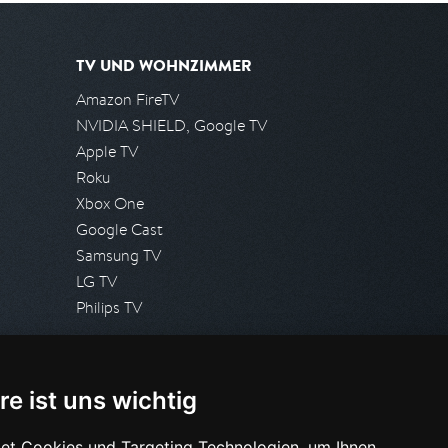
TV UND WOHNZIMMER
Amazon FireTV
NVIDIA SHIELD, Google TV
Apple TV
Roku
Xbox One
Google Cast
Samsung TV
LG TV
Philips TV
PRESSE
re ist uns wichtig
Presseanfrage stellen
Pressespiegel
et Cookies und Targeting Technologien, um Ihnen