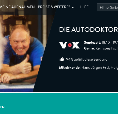
MEINE
AUFNAHMEN
PREISE &
WEITERES
HILFE
DIE AUTODOKTO
Sendezeit:
18:10 - 19
Genre:
Kein spezifisc
94% gefällt diese Sendung
Mitwirkende:
Hans-Jürgen Faul, Holg
GEN