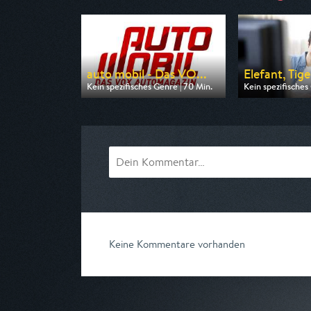
auto mobil - Das VO...
Elefant, Tige
Kein spezifisches Genre | 70 Min.
Kein spezifisches
Ausgestrahlt von VOX
Ausgestrahlt vo
am 09.08.2026, 17:00
am 08.08.2026, 
Keine Kommentare vorhanden