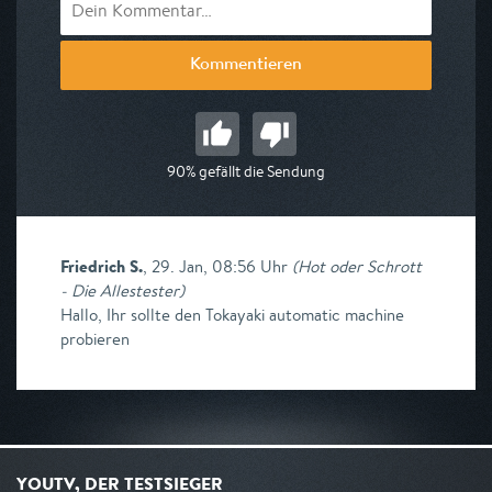
Kommentieren
90% gefällt die Sendung
Friedrich S.
,
29. Jan, 08:56 Uhr
(
Hot oder Schrott
- Die Allestester
)
Hallo, Ihr sollte den Tokayaki automatic machine
probieren
YOUTV, DER TESTSIEGER