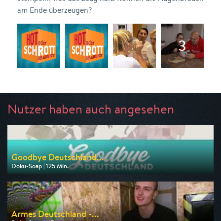
am Ende überzeugen?
Nutzer haben auch angesehen
Goodbye Deutschland...
Doku-Soap | 125 Min.
Ausgestrahlt von VOX
am 10.08.2026, 20:15
Armes Deutschland -...