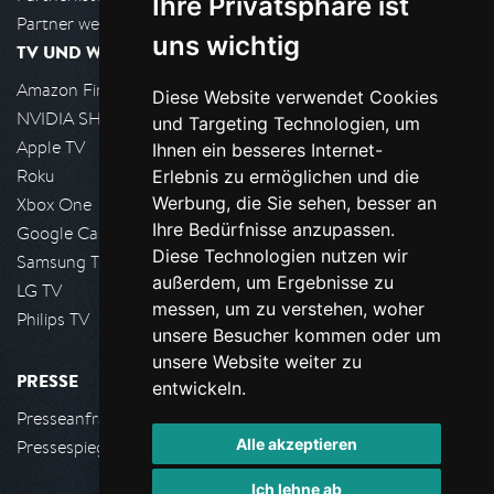
Ihre Privatsphäre ist
Partner werden
uns wichtig
TV UND WOHNZIMMER
Amazon FireTV
Diese Website verwendet Cookies
NVIDIA SHIELD, Google TV
und Targeting Technologien, um
Apple TV
Ihnen ein besseres Internet-
Roku
Erlebnis zu ermöglichen und die
Werbung, die Sie sehen, besser an
Xbox One
Ihre Bedürfnisse anzupassen.
Google Cast
Diese Technologien nutzen wir
Samsung TV
außerdem, um Ergebnisse zu
LG TV
messen, um zu verstehen, woher
Philips TV
unsere Besucher kommen oder um
unsere Website weiter zu
PRESSE
entwickeln.
Presseanfrage stellen
Alle akzeptieren
Pressespiegel
Ich lehne ab