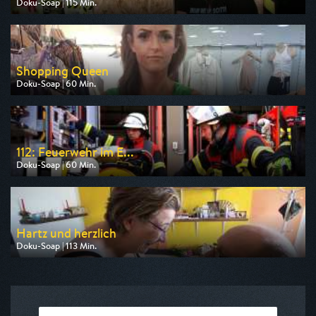
Doku-Soap | 115 Min.
Ausgestrahlt von RTLZWEI
am 08.08.2026, 20:14
Shopping Queen
Doku-Soap | 60 Min.
Ausgestrahlt von VOX
am 08.08.2026, 12:00
112: Feuerwehr im E...
Doku-Soap | 60 Min.
Ausgestrahlt von DMAX
am 09.08.2026, 20:15
Hartz und herzlich
Doku-Soap | 113 Min.
Ausgestrahlt von RTLZWEI
am 08.08.2026, 22:09