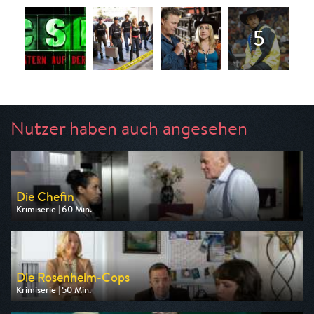
Nutzer haben auch angesehen
Die Chefin
Krimiserie | 60 Min.
Ausgestrahlt von ZDF
am 07.08.2026, 20:15
Die Rosenheim-Cops
Krimiserie | 50 Min.
Ausgestrahlt von ZDF
am 07.08.2026, 16:10