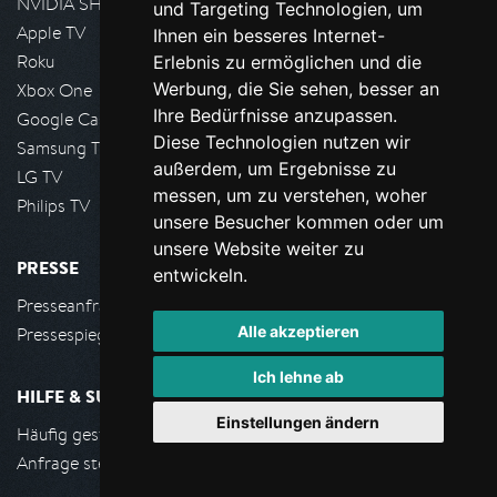
NVIDIA SHIELD, Google TV
und Targeting Technologien, um
Apple TV
Ihnen ein besseres Internet-
Roku
Erlebnis zu ermöglichen und die
Werbung, die Sie sehen, besser an
Xbox One
Ihre Bedürfnisse anzupassen.
Google Cast
Diese Technologien nutzen wir
Samsung TV
außerdem, um Ergebnisse zu
LG TV
messen, um zu verstehen, woher
Philips TV
unsere Besucher kommen oder um
unsere Website weiter zu
PRESSE
entwickeln.
Presseanfrage stellen
Alle akzeptieren
Pressespiegel
Ich lehne ab
HILFE & SUPPORT
Einstellungen ändern
Häufig gestellte Fragen
Anfrage stellen