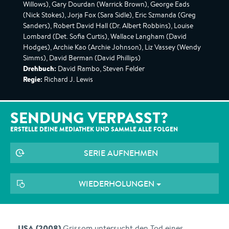
Willows), Gary Dourdan (Warrick Brown), George Eads
(Nick Stokes), Jorja Fox (Sara Sidle), Eric Szmanda (Greg
Sanders), Robert David Hall (Dr. Albert Robbins), Louise
Lombard (Det. Sofia Curtis), Wallace Langham (David
Hodges), Archie Kao (Archie Johnson), Liz Vassey (Wendy
Simms), David Berman (David Phillips)
Drehbuch:
David Rambo, Steven Felder
Regie:
Richard J. Lewis
SENDUNG VERPASST?
ERSTELLE DEINE MEDIATHEK UND SAMMLE ALLE
FOLGEN
SERIE AUFNEHMEN
WIEDERHOLUNGEN
USA (2008)
Grissom untersucht den Tod eines