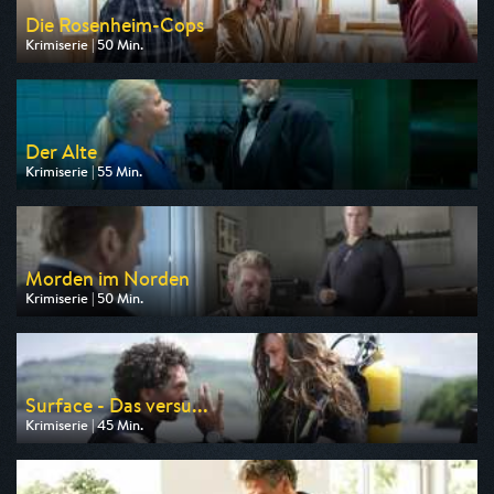
Die Rosenheim-Cops
Krimiserie | 50 Min.
Ausgestrahlt von ZDF
am 08.08.2026, 16:10
Der Alte
Krimiserie | 55 Min.
Ausgestrahlt von ZDF
am 09.08.2026, 18:00
Morden im Norden
Krimiserie | 50 Min.
Ausgestrahlt von ARD
am 08.08.2026, 19:00
Surface - Das versu...
Krimiserie | 45 Min.
Ausgestrahlt von ARD
am 09.08.2026, 22:05