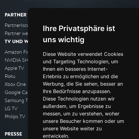
PARTNER
Partnerliste
Ihre Privatsphäre ist
Partner werden
uns wichtig
TV UND WOHNZIMMER
Amazon FireTV
Diese Website verwendet Cookies
NVIDIA SHIELD, Google TV
und Targeting Technologien, um
Apple TV
Ihnen ein besseres Internet-
Roku
Erlebnis zu ermöglichen und die
Werbung, die Sie sehen, besser an
Xbox One
Ihre Bedürfnisse anzupassen.
Google Cast
Diese Technologien nutzen wir
Samsung TV
außerdem, um Ergebnisse zu
LG TV
messen, um zu verstehen, woher
Philips TV
unsere Besucher kommen oder um
unsere Website weiter zu
PRESSE
entwickeln.