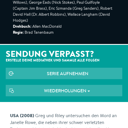
Willows), George Eads (Nick Stokes), Paul Guilfoyle
(Captain Jim Brass), Eric Szmanda (Greg Sanders), Robert
David Hall (Dr. Albert Robbins), Wallace Langham (David
Hodges)
Drehbuch:
Allen MacDonald
Regie:
Brad Tanenbaum
SENDUNG VERPASST?
ERSTELLE DEINE MEDIATHEK UND SAMMLE ALLE
FOLGEN
SERIE AUFNEHMEN
WIEDERHOLUNGEN
USA (2008)
Greg und Riley untersuchen den Mord an
Janelle Rowe, die neben ihrer schwer verletzten