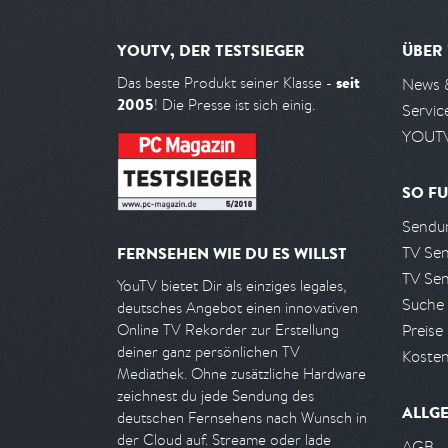
YOUTV, DER TESTSIEGER
ÜBER
seit
Das beste Produkt seiner Klasse -
News 
2005
! Die Presse ist sich einig.
Servic
YOUTV
SO FU
Sendun
TV Se
FERNSEHEN WIE DU ES WILLST
TV Se
YouTV bietet Dir als einziges legales,
Suche
deutsches Angebot einen innovativen
Preise
Online TV Rekorder zur Erstellung
deiner ganz persönlichen TV
Kosten
Mediathek. Ohne zusätzliche Hardware
zeichnest du jede Sendung des
ALLG
deutschen Fernsehens nach Wunsch in
der Cloud auf. Streame oder lade
AGB