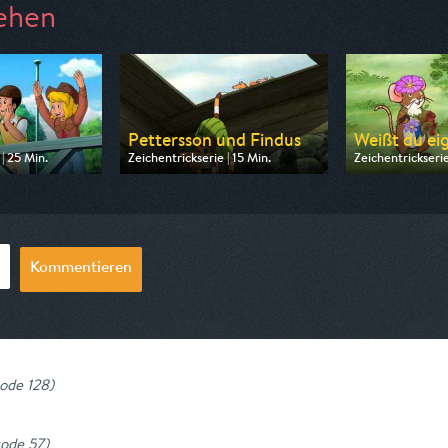
ehen
a
Pettersson und Findus
Weißt du eig
| 25 Min.
Zeichentrickserie | 15 Min.
Zeichentrickserie
 ZDF
Ausgestrahlt von ZDF
Ausgestrahlt vo
09:10
am 09.08.2026, 06:45
am 08.08.2026,
Kommentieren
sode 128
)
sode 57
)