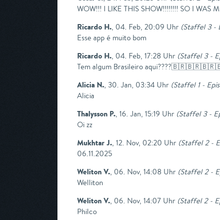
WOW!!! I LIKE THIS SHOW!!!!!!!! SO 
Ricardo H.
,
04. Feb, 20:09 Uhr
(
Staffel 3 -
Esse app é muito bom
Ricardo H.
,
04. Feb, 17:28 Uhr
(
Staffel 3 - E
Tem algum Brasileiro aqui????🇧🇷🇧🇷🇧🇷
Alicia N.
,
30. Jan, 03:34 Uhr
(
Staffel 1 - Epi
Alicia
Thalysson P.
,
16. Jan, 15:19 Uhr
(
Staffel 3 - E
Oi zz
Mukhtar J.
,
12. Nov, 02:20 Uhr
(
Staffel 2 - 
06.11.2025
Weliton V.
,
06. Nov, 14:08 Uhr
(
Staffel 2 - 
Welliton
Weliton V.
,
06. Nov, 14:07 Uhr
(
Staffel 2 - 
Philco