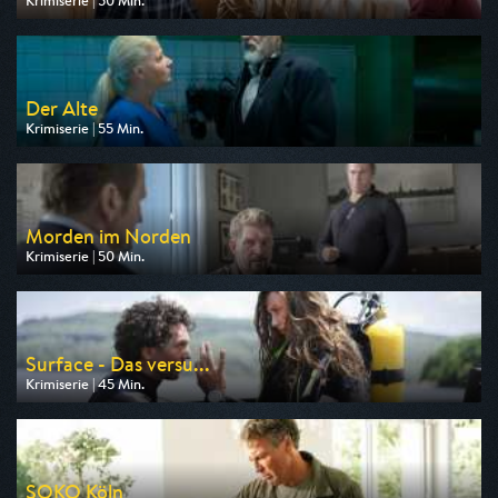
Krimiserie | 50 Min.
Ausgestrahlt von ZDF
am 08.08.2026, 16:10
Der Alte
Krimiserie | 55 Min.
Ausgestrahlt von ZDF
am 09.08.2026, 18:00
Morden im Norden
Krimiserie | 50 Min.
Ausgestrahlt von ARD
am 08.08.2026, 19:00
Surface - Das versu...
Krimiserie | 45 Min.
Ausgestrahlt von ARD
am 09.08.2026, 22:05
SOKO Köln