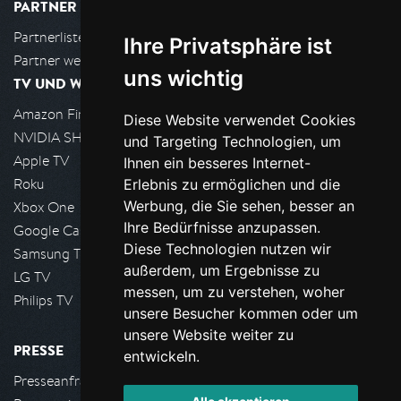
PARTNER
Partnerliste
Ihre Privatsphäre ist
Partner werden
uns wichtig
TV UND WOHNZIMMER
Amazon FireTV
Diese Website verwendet Cookies
NVIDIA SHIELD, Google TV
und Targeting Technologien, um
Apple TV
Ihnen ein besseres Internet-
Roku
Erlebnis zu ermöglichen und die
Werbung, die Sie sehen, besser an
Xbox One
Ihre Bedürfnisse anzupassen.
Google Cast
Diese Technologien nutzen wir
Samsung TV
außerdem, um Ergebnisse zu
LG TV
messen, um zu verstehen, woher
Philips TV
unsere Besucher kommen oder um
unsere Website weiter zu
PRESSE
entwickeln.
Presseanfrage stellen