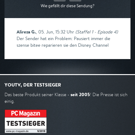
Wie gefällt dir diese Sendung?
Alireza G.
,
05. Jun, 15:32 Uhr
(
Staffel 1 - Episode 4
)
Der Sender hat ein Problem: Pausiert immer die
szense bitee reparieren sie den Disney Channel
YOUTV, DER TESTSIEGER
seit 2005
Das beste Produkt seiner Klasse -
! Die Presse ist sich
einig.