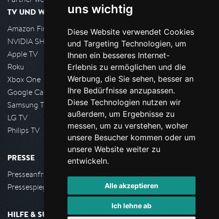
uns wichtig
TV UND WOHNZIMMER
Amazon FireTV
Diese Website verwendet Cookies
NVIDIA SHIELD, Google TV
und Targeting Technologien, um
Apple TV
Ihnen ein besseres Internet-
Roku
Erlebnis zu ermöglichen und die
Werbung, die Sie sehen, besser an
Xbox One
Ihre Bedürfnisse anzupassen.
Google Cast
Diese Technologien nutzen wir
Samsung TV
außerdem, um Ergebnisse zu
LG TV
messen, um zu verstehen, woher
Philips TV
unsere Besucher kommen oder um
unsere Website weiter zu
PRESSE
entwickeln.
Presseanfrage stellen
Alle akzeptieren
Pressespiegel
Ich lehne ab
HILFE & SUPPORT