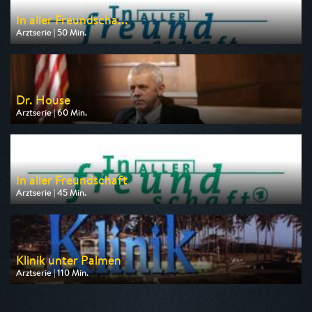
In aller Freundscha...
Arztserie | 50 Min.
Ausgestrahlt von MDR
am 10.08.2026, 08:55
Dr. House
Arztserie | 60 Min.
Ausgestrahlt von sixx
am 12.08.2026, 22:10
In aller Freundschaft
Arztserie | 45 Min.
Ausgestrahlt von rbb
am 10.08.2026, 09:00
Klinik unter Palmen
Arztserie | 110 Min.
Ausgestrahlt von DF1
am 14.08.2026, 20:15