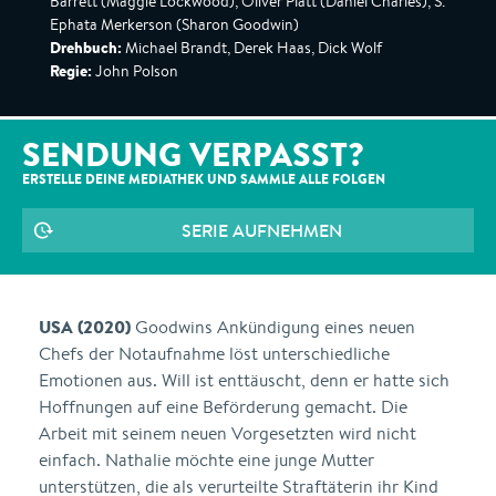
Barrett (Maggie Lockwood), Oliver Platt (Daniel Charles), S.
Ephata Merkerson (Sharon Goodwin)
Drehbuch:
Michael Brandt, Derek Haas, Dick Wolf
Regie:
John Polson
SENDUNG VERPASST?
ERSTELLE DEINE MEDIATHEK UND SAMMLE ALLE
FOLGEN
SERIE AUFNEHMEN
USA (2020)
Goodwins Ankündigung eines neuen
Chefs der Notaufnahme löst unterschiedliche
Emotionen aus. Will ist enttäuscht, denn er hatte sich
Hoffnungen auf eine Beförderung gemacht. Die
Arbeit mit seinem neuen Vorgesetzten wird nicht
einfach. Nathalie möchte eine junge Mutter
unterstützen, die als verurteilte Straftäterin ihr Kind