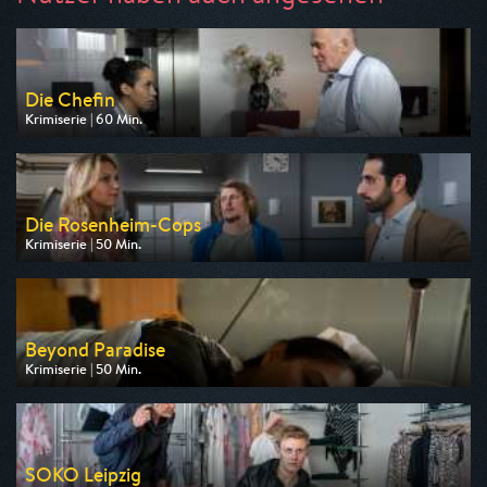
Die Chefin
Krimiserie | 60 Min.
Ausgestrahlt von ZDF
am 07.08.2026, 20:15
Die Rosenheim-Cops
Krimiserie | 50 Min.
Ausgestrahlt von ZDF
am 06.08.2026, 16:10
Beyond Paradise
Krimiserie | 50 Min.
Ausgestrahlt von ZDF
am 06.08.2026, 23:15
SOKO Leipzig