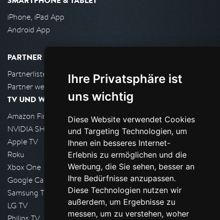
SMARTPHONE & TABLET
iPhone, iPad App
Android App
PARTNER
Partnerliste
Ihre Privatsphäre ist
Partner werden
uns wichtig
TV UND WOHNZIMMER
Amazon FireTV
Diese Website verwendet Cookies
NVIDIA SHIELD, Google TV
und Targeting Technologien, um
Apple TV
Ihnen ein besseres Internet-
Roku
Erlebnis zu ermöglichen und die
Werbung, die Sie sehen, besser an
Xbox One
Ihre Bedürfnisse anzupassen.
Google Cast
Diese Technologien nutzen wir
Samsung TV
außerdem, um Ergebnisse zu
LG TV
messen, um zu verstehen, woher
Philips TV