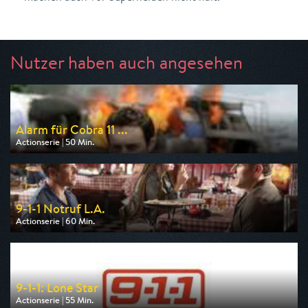
Nutzer haben auch angesehen
Alarm für Cobra 11 ...
Actionserie | 50 Min.
Ausgestrahlt von RTLup
am 09.08.2026, 20:15
9-1-1 Notruf L.A.
Actionserie | 60 Min.
Ausgestrahlt von Kabel 1
am 08.08.2026, 20:15
9-1-1: Lone Star
Actionserie | 55 Min.