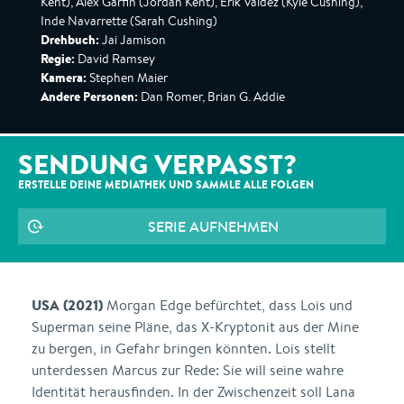
Kent), Alex Garfin (Jordan Kent), Erik Valdez (Kyle Cushing),
Inde Navarrette (Sarah Cushing)
Drehbuch:
Jai Jamison
Regie:
David Ramsey
Kamera:
Stephen Maier
Andere Personen:
Dan Romer, Brian G. Addie
SENDUNG VERPASST?
ERSTELLE DEINE MEDIATHEK UND SAMMLE ALLE
FOLGEN
SERIE AUFNEHMEN
USA (2021)
Morgan Edge befürchtet, dass Lois und
Superman seine Pläne, das X-Kryptonit aus der Mine
zu bergen, in Gefahr bringen könnten. Lois stellt
unterdessen Marcus zur Rede: Sie will seine wahre
Identität herausfinden. In der Zwischenzeit soll Lana