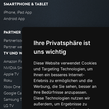
SMARTPHONE & TABLET
iPhone, iPad App
Android App
PARTNER
Partnerliste
Ihre Privatsphäre ist
Partner werden
uns wichtig
TV UND WOHNZIMMER
Amazon FireTV
Diese Website verwendet Cookies
NVIDIA SHIELD, Google TV
und Targeting Technologien, um
Apple TV
Ihnen ein besseres Internet-
Roku
Erlebnis zu ermöglichen und die
Werbung, die Sie sehen, besser an
Xbox One
Ihre Bedürfnisse anzupassen.
Google Cast
Diese Technologien nutzen wir
Samsung TV
außerdem, um Ergebnisse zu
LG TV