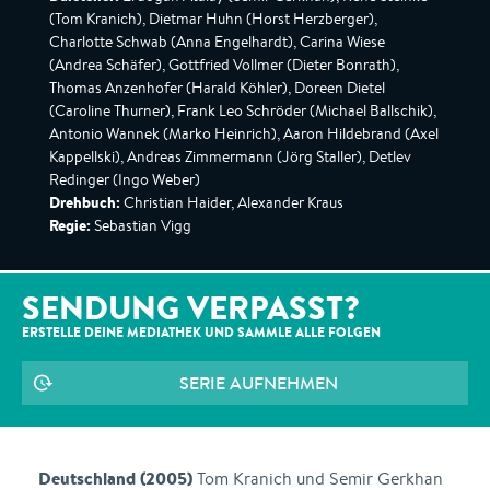
(Tom Kranich), Dietmar Huhn (Horst Herzberger),
Charlotte Schwab (Anna Engelhardt), Carina Wiese
(Andrea Schäfer), Gottfried Vollmer (Dieter Bonrath),
Thomas Anzenhofer (Harald Köhler), Doreen Dietel
(Caroline Thurner), Frank Leo Schröder (Michael Ballschik),
Antonio Wannek (Marko Heinrich), Aaron Hildebrand (Axel
Kappellski), Andreas Zimmermann (Jörg Staller), Detlev
Redinger (Ingo Weber)
Drehbuch:
Christian Haider, Alexander Kraus
Regie:
Sebastian Vigg
SENDUNG VERPASST?
ERSTELLE DEINE MEDIATHEK UND SAMMLE ALLE
FOLGEN
SERIE AUFNEHMEN
Deutschland (2005)
Tom Kranich und Semir Gerkhan