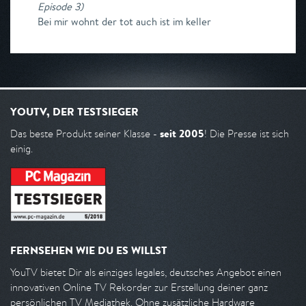
Episode 3
)
Bei mir wohnt der tot auch ist im keller
YOUTV, DER TESTSIEGER
seit 2005
Das beste Produkt seiner Klasse -
! Die Presse ist sich
einig.
FERNSEHEN WIE DU ES WILLST
YouTV bietet Dir als einziges legales, deutsches Angebot einen
innovativen Online TV Rekorder zur Erstellung deiner ganz
persönlichen TV Mediathek. Ohne zusätzliche Hardware