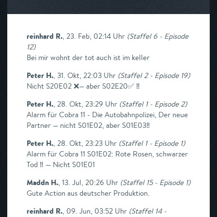
reinhard R.
,
23. Feb, 02:14 Uhr
(
Staffel 6 - Episode
12
)
Bei mir wohnt der tot auch ist im keller
Peter H.
,
31. Okt, 22:03 Uhr
(
Staffel 2 - Episode 19
)
Nicht S20E02 ❌— aber S02E20✅ ‼️
Peter H.
,
28. Okt, 23:29 Uhr
(
Staffel 1 - Episode 2
)
Alarm für Cobra 11 - Die Autobahnpolizei, Der neue
Partner — nicht S01E02, aber S01E03‼️
Peter H.
,
28. Okt, 23:23 Uhr
(
Staffel 1 - Episode 1
)
Alarm für Cobra 11 S01E02: Rote Rosen, schwarzer
Tod ‼️ — Nicht S01E01
Maddn H.
,
13. Jul, 20:26 Uhr
(
Staffel 15 - Episode 1
)
Gute Action aus deutscher Produktion.
reinhard R.
,
09. Jun, 03:52 Uhr
(
Staffel 14 -