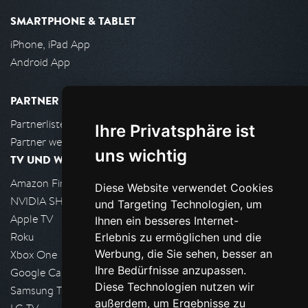
SMARTPHONE & TABLET
iPhone, iPad App
Android App
PARTNER
Partnerliste
Ihre Privatsphäre ist
Partner werden
uns wichtig
TV UND WOHNZIMMER
Amazon FireTV
Diese Website verwendet Cookies
NVIDIA SHIELD, Google TV
und Targeting Technologien, um
Apple TV
Ihnen ein besseres Internet-
Roku
Erlebnis zu ermöglichen und die
Werbung, die Sie sehen, besser an
Xbox One
Ihre Bedürfnisse anzupassen.
Google Cast
Diese Technologien nutzen wir
Samsung TV
außerdem, um Ergebnisse zu