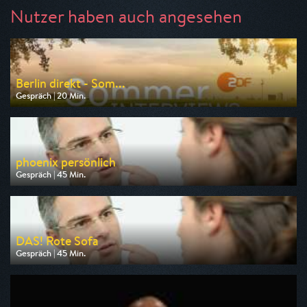
Nutzer haben auch angesehen
Berlin direkt - Som...
Gespräch | 20 Min.
Ausgestrahlt von ZDF
am 09.08.2026, 19:10
phoenix persönlich
Gespräch | 45 Min.
Ausgestrahlt von Phoenix
am 09.08.2026, 11:15
DAS! Rote Sofa
Gespräch | 45 Min.
Ausgestrahlt von NDR
am 07.08.2026, 05:15