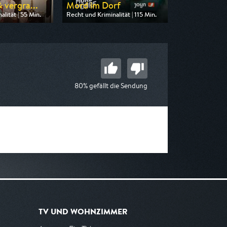
 vergra...
Mord im Dorf
lität | 55 Min.
Recht und Kriminalität | 115 Min.
 SAT.1 Gold
Ausgestrahlt von SAT.1 Gold
20:15
am 10.08.2026, 20:15
80% gefällt die Sendung
TV UND WOHNZIMMER