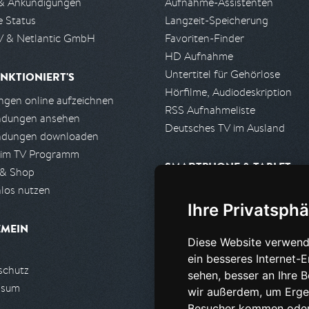
& Ankündigungen
Aufnahme-Assistenten
e Status
Langzeit-Speicherung
 & Netlantic GmbH
Favoriten-Finder
HD Aufnahme
Untertitel für Gehörlose
NKTIONIERT'S
Hörfilme, Audiodeskription
gen online aufzeichnen
RSS Aufnahmeliste
ndungen ansehen
Deutsches TV im Ausland
ndungen downloaden
 im TV Programm
SMARTPHONE & TABLET
 & Shop
los nutzen
iPhone, iPad App
Ihre Privatsphä
Android App
EMEIN
Diese Website verwend
PARTNER
ein besseres Internet-
schutz
Partnerliste
sehen, besser an Ihre 
ssum
Partner werden
wir außerdem, um Erge
Besucher kommen oder 