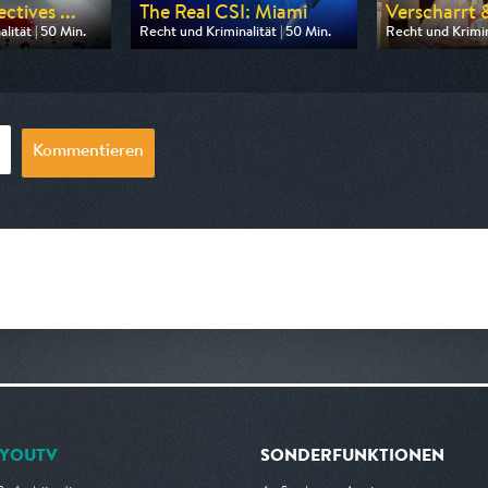
ctives ...
The Real CSI: Miami
Verscharrt &
lität | 50 Min.
Recht und Kriminalität | 50 Min.
Recht und Krimina
 Nitro
Ausgestrahlt von Nitro
Ausgestrahlt von
20:15
am 10.08.2026, 20:15
am 11.08.2026, 
Kommentieren
YOUTV
SONDERFUNKTIONEN