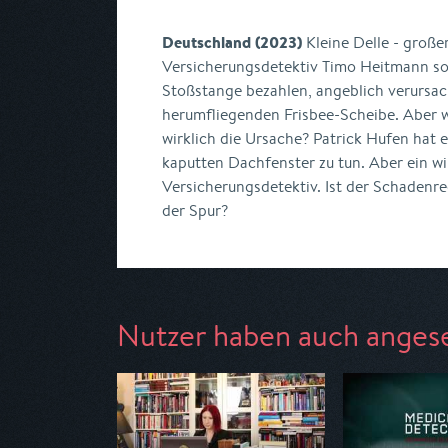
Deutschland (2023)
Kleine Delle - große
Versicherungsdetektiv Timo Heitmann sol
Stoßstange bezahlen, angeblich verursac
herumfliegenden Frisbee-Scheibe. Aber w
wirklich die Ursache? Patrick Hufen hat 
kaputten Dachfenster zu tun. Aber ein wi
Versicherungsdetektiv. Ist der Schadenreg
der Spur?
Nutzer haben auch anges