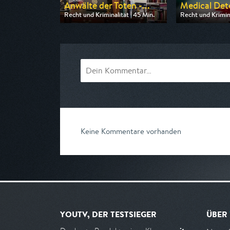
Anwälte der Toten -...
Medical Dete
Recht und Kriminalität | 45 Min.
Recht und Krimina
Ausgestrahlt von n-tv
Ausgestrahlt von
am 09.08.2026, 20:15
am 08.08.2026, 
Keine Kommentare vorhanden
YOUTV, DER TESTSIEGER
ÜBER