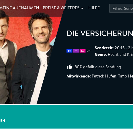
MEINE
AUFNAHMEN
PREISE &
WEITERES
HILFE
DIE VERSICHERU
Sendezeit:
20:15 - 21
Genre:
Recht und Krim
80% gefällt diese Sendung
Mitwirkende:
Patrick Hufen, Timo H
GEN