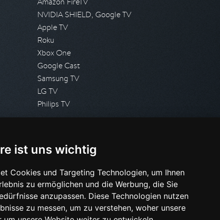
Amazon FireTV
NVIDIA SHIELD, Google TV
Apple TV
Roku
Xbox One
Google Cast
Samsung TV
LG TV
Philips TV
PRESSE
re ist uns wichtig
Presseanfrage stellen
Pressespiegel
et Cookies und Targeting Technologien, um Ihnen
Erlebnis zu ermöglichen und die Werbung, die Sie
HILFE & SUPPORT
Bedürfnisse anzupassen. Diese Technologien nutzen
Häufig gestellte Fragen
bnisse zu messen, um zu verstehen, woher unsere
Anfrage stellen
um unsere Website weiter zu entwickeln.