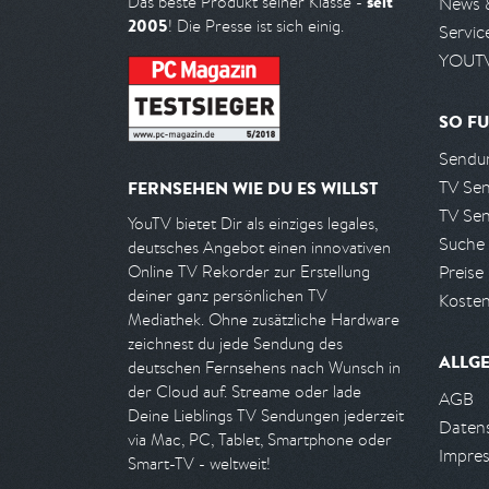
seit
Das beste Produkt seiner Klasse -
News 
2005
! Die Presse ist sich einig.
Servic
YOUTV
SO FU
Sendun
TV Se
FERNSEHEN WIE DU ES WILLST
TV Se
YouTV bietet Dir als einziges legales,
Suche
deutsches Angebot einen innovativen
Preise
Online TV Rekorder zur Erstellung
deiner ganz persönlichen TV
Kosten
Mediathek. Ohne zusätzliche Hardware
zeichnest du jede Sendung des
ALLG
deutschen Fernsehens nach Wunsch in
der Cloud auf. Streame oder lade
AGB
Deine Lieblings TV Sendungen jederzeit
Daten
via Mac, PC, Tablet, Smartphone oder
Impre
Smart-TV - weltweit!