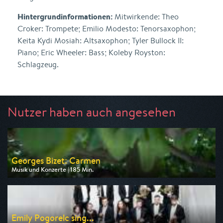
Hintergrundinformationen:
Mitwirkende: Theo
Croker: Trompete; Emilio Modesto: Tenorsaxophon;
Keita Kydi Mosiah: Altsaxophon; Tyler Bullock II:
Piano; Eric Wheeler: Bass; Koleby Royston:
Schlagzeug.
Nutzer haben auch angesehen
Georges Bizet: Carmen
Musik und Konzerte | 185 Min.
Ausgestrahlt von arte
am 08.08.2026, 21:45
Emily Pogorelc sing...