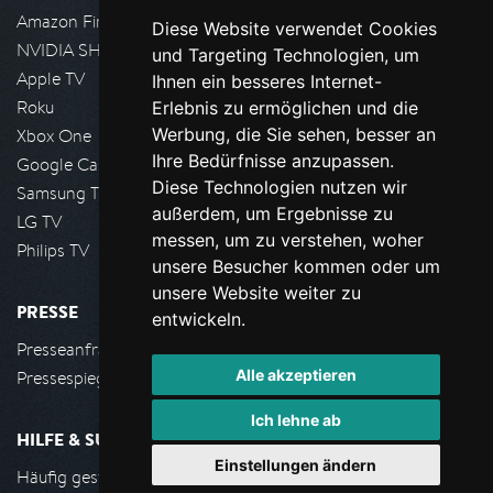
Amazon FireTV
Diese Website verwendet Cookies
NVIDIA SHIELD, Google TV
und Targeting Technologien, um
Apple TV
Ihnen ein besseres Internet-
Roku
Erlebnis zu ermöglichen und die
Werbung, die Sie sehen, besser an
Xbox One
Ihre Bedürfnisse anzupassen.
Google Cast
Diese Technologien nutzen wir
Samsung TV
außerdem, um Ergebnisse zu
LG TV
messen, um zu verstehen, woher
Philips TV
unsere Besucher kommen oder um
unsere Website weiter zu
PRESSE
entwickeln.
Presseanfrage stellen
Alle akzeptieren
Pressespiegel
Ich lehne ab
HILFE & SUPPORT
Einstellungen ändern
Häufig gestellte Fragen