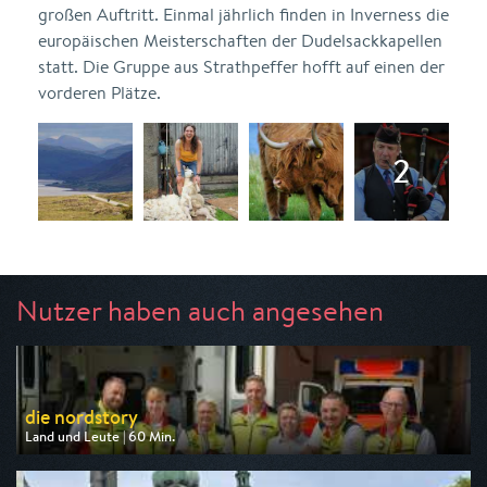
großen Auftritt. Einmal jährlich finden in Inverness die
europäischen Meisterschaften der Dudelsackkapellen
statt. Die Gruppe aus Strathpeffer hofft auf einen der
vorderen Plätze.
Nutzer haben auch angesehen
die nordstory
Land und Leute | 60 Min.
Ausgestrahlt von NDR
am 07.08.2026, 20:15