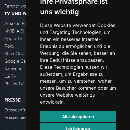
Ihre Privatsphäre ist
Partner werden
uns wichtig
TV UND WOHNZIMMER
Amazon FireTV
Diese Website verwendet Cookies
NVIDIA SHIELD, Google TV
und Targeting Technologien, um
Apple TV
Ihnen ein besseres Internet-
Roku
Erlebnis zu ermöglichen und die
Werbung, die Sie sehen, besser an
Xbox One
Ihre Bedürfnisse anzupassen.
Google Cast
Diese Technologien nutzen wir
Samsung TV
außerdem, um Ergebnisse zu
LG TV
messen, um zu verstehen, woher
Philips TV
unsere Besucher kommen oder um
unsere Website weiter zu
PRESSE
entwickeln.
Presseanfrage stellen
Alle akzeptieren
Pressespiegel
Ich lehne ab