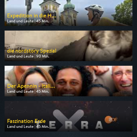
Expedition in die H...
Land und Leute | 45 Min.
Ausgestrahlt von SWR
am 07.08.2026, 20:15
die nordstory Spezial
Land und Leute | 90 Min.
Ausgestrahlt von NDR
am 09.08.2026, 20:15
Der Apennin - Itali...
Land und Leute | 45 Min.
Ausgestrahlt von SWR
am 09.08.2026, 20:15
Faszination Erde
Land und Leute | 45 Min.
Ausgestrahlt von ZDF neo
am 08.08.2026, 15:25