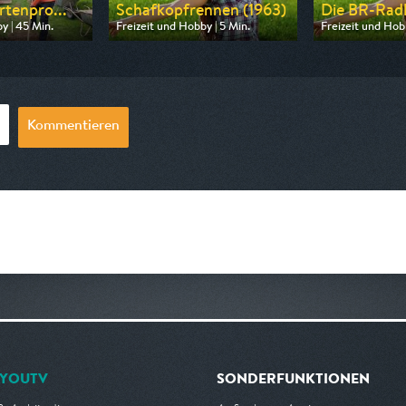
rtenpro...
Schafkopfrennen (1963)
Die BR-Rad
y | 45 Min.
Freizeit und Hobby | 5 Min.
Freizeit und Hob
 ZDF neo
Ausgestrahlt von ARD alpha
Ausgestrahlt vo
09:40
am 11.08.2026, 12:55
am 23.08.2026, 
Kommentieren
YOUTV
SONDERFUNKTIONEN