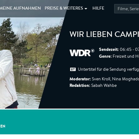
MEINE
AUFNAHMEN
PREISE &
WEITERES
HILFE
WIR LIEBEN CAMP
Sendezeit:
06:45 - 0
Genre:
Freizeit und 
Untertitel für die Sendung verfü
Moderator:
Sven Kroll, Nina Mogha
Redaktion:
Sabah Wahbe
GEN