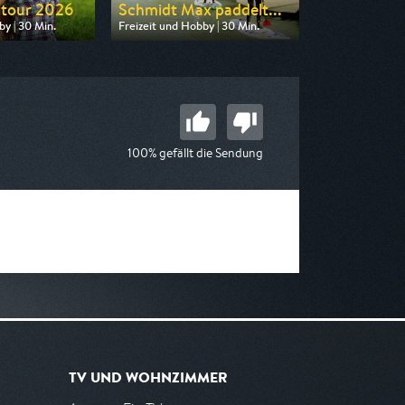
ltour 2026
Schmidt Max paddelt...
by | 30 Min.
Freizeit und Hobby | 30 Min.
n BR
Ausgestrahlt von BR
16:15
am 15.08.2026, 12:45
100% gefällt die Sendung
TV UND WOHNZIMMER