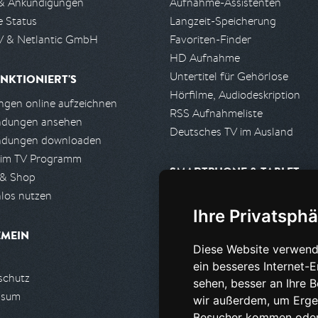
& Ankündigungen
Aufnahme-Assistenten
e Status
Langzeit-Speicherung
 & Netlantic GmbH
Favoriten-Finder
HD Aufnahme
Untertitel für Gehörlose
NKTIONIERT'S
Hörfilme, Audiodeskription
gen online aufzeichnen
RSS Aufnahmeliste
ndungen ansehen
Deutsches TV im Ausland
ndungen downloaden
 im TV Programm
SMARTPHONE & TABLET
 & Shop
los nutzen
iPhone, iPad App
Ihre Privatsphä
Android App
EMEIN
Diese Website verwend
PARTNER
ein besseres Internet-
schutz
Partnerliste
sehen, besser an Ihre 
ssum
Partner werden
wir außerdem, um Erge
Besucher kommen oder 