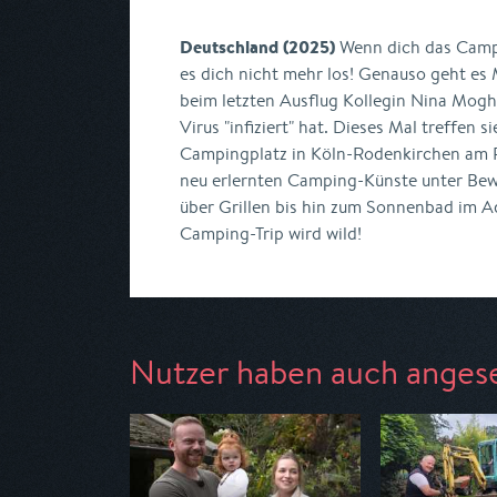
Deutschland (2025)
Wenn dich das Campi
es dich nicht mehr los! Genauso geht es 
beim letzten Ausflug Kollegin Nina Mo
Virus "infiziert" hat. Dieses Mal treffen s
Campingplatz in Köln-Rodenkirchen am R
neu erlernten Camping-Künste unter Bewe
über Grillen bis hin zum Sonnenbad im 
Camping-Trip wird wild!
Nutzer haben auch anges