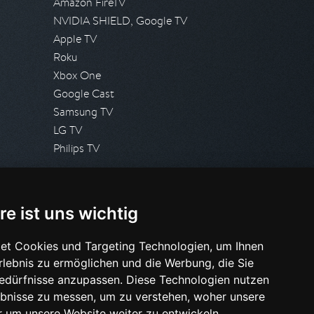
Amazon FireTV
NVIDIA SHIELD, Google TV
Apple TV
Roku
Xbox One
Google Cast
Samsung TV
LG TV
Philips TV
PRESSE
re ist uns wichtig
Presseanfrage stellen
Pressespiegel
et Cookies und Targeting Technologien, um Ihnen
Erlebnis zu ermöglichen und die Werbung, die Sie
HILFE & SUPPORT
Bedürfnisse anzupassen. Diese Technologien nutzen
Häufig gestellte Fragen
bnisse zu messen, um zu verstehen, woher unsere
Anfrage stellen
um unsere Website weiter zu entwickeln.