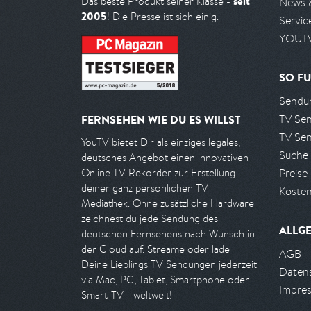
seit
Das beste Produkt seiner Klasse -
News 
2005
! Die Presse ist sich einig.
Servic
YOUTV
SO FU
Sendun
TV Se
FERNSEHEN WIE DU ES WILLST
TV Se
YouTV bietet Dir als einziges legales,
Suche
deutsches Angebot einen innovativen
Preise
Online TV Rekorder zur Erstellung
deiner ganz persönlichen TV
Kosten
Mediathek. Ohne zusätzliche Hardware
zeichnest du jede Sendung des
ALLG
deutschen Fernsehens nach Wunsch in
der Cloud auf. Streame oder lade
AGB
Deine Lieblings TV Sendungen jederzeit
Daten
via Mac, PC, Tablet, Smartphone oder
Impre
Smart-TV - weltweit!