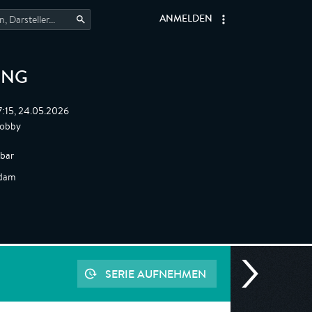
ANMELDEN
ING
7:15, 24.05.2026
Hobby
gbar
ddam
SERIE AUFNEHMEN