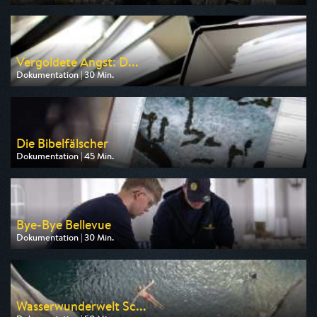
Ausgestrahlt von arte
am 13.08.2026, 20:15
Vergoldete Angst: D...
Dokumentation | 30 Min.
Ausgestrahlt von ZDF
am 12.08.2026, 22:45
Die Bibelfälscher
Dokumentation | 45 Min.
Ausgestrahlt von arte
am 11.08.2026, 20:15
Bye-Bye Bellevue
Dokumentation | 30 Min.
Ausgestrahlt von ARD
am 10.08.2026, 23:20
Wasserwunderwelt Sc...