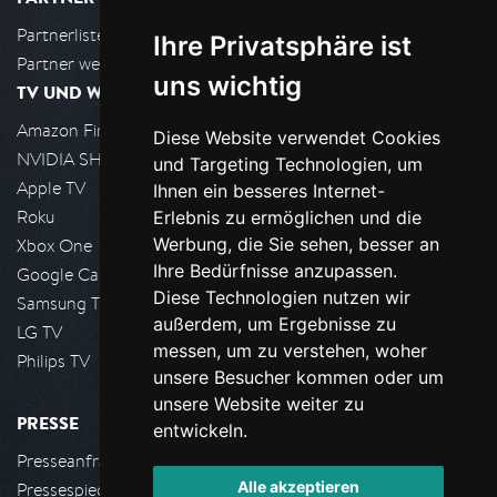
Partnerliste
Ihre Privatsphäre ist
Partner werden
uns wichtig
TV UND WOHNZIMMER
Amazon FireTV
Diese Website verwendet Cookies
NVIDIA SHIELD, Google TV
und Targeting Technologien, um
Apple TV
Ihnen ein besseres Internet-
Roku
Erlebnis zu ermöglichen und die
Werbung, die Sie sehen, besser an
Xbox One
Ihre Bedürfnisse anzupassen.
Google Cast
Diese Technologien nutzen wir
Samsung TV
außerdem, um Ergebnisse zu
LG TV
messen, um zu verstehen, woher
Philips TV
unsere Besucher kommen oder um
unsere Website weiter zu
PRESSE
entwickeln.
Presseanfrage stellen
Alle akzeptieren
Pressespiegel