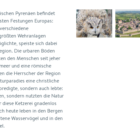
ischen Pyrenäen befindet
dsten Festungen Europas:
 verschiedene
r größten Wehranlagen
glichte, speiste sich dabei
egion. Die urbaren Böden
ten den Menschen seit jeher
lmeer und eine römische
n die Herrscher der Region
turparadies eine christliche
predigte, sondern auch lebte:
en, sondern nutzten die Natur
r diese Ketzerei gnadenlos
och heute leben in den Bergen
ltene Wasservögel und in den
l.