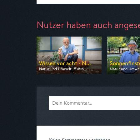
Nutzer haben auch anges
Wissen vor acht - N...
Sonnenfinste
Natur und Umwelt | 5 Min.
Natur und Umwelt
Ausgestrahlt von ARD
Ausgestrahlt von 
am 11.08.2026, 19:45
am 12.08.2026, 2
Keine Kommentare vorhanden