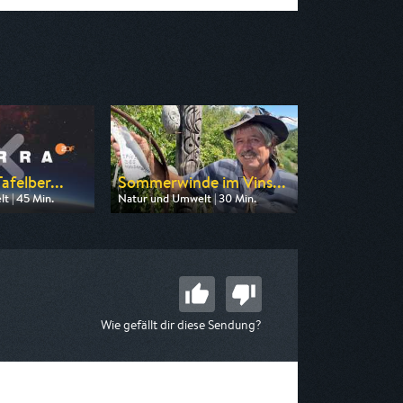
afelber...
Sommerwinde im Vins...
t | 45 Min.
Natur und Umwelt | 30 Min.
n ZDF neo
Ausgestrahlt von BR
 14:00
am 08.08.2026, 17:15
Wie gefällt dir diese Sendung?