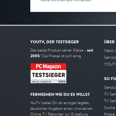
YOUTV, DER TESTSIEGER
ÜBER
seit
Das beste Produkt seiner Klasse -
News 
2005
! Die Presse ist sich einig.
Servic
YOUTV
SO FU
Sendun
TV Se
FERNSEHEN WIE DU ES WILLST
TV Se
YouTV bietet Dir als einziges legales,
Suche
deutsches Angebot einen innovativen
Preise
Online TV Rekorder zur Erstellung