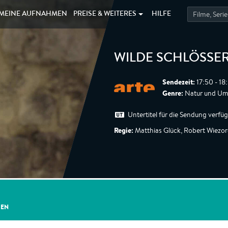
MEINE
AUFNAHMEN
PREISE &
WEITERES
HILFE
WILDE SCHLÖSSE
Sendezeit:
17:50 - 18
Genre:
Natur und Umw
Untertitel für die Sendung verfü
Regie:
Matthias Glück, Robert Wiezo
GEN