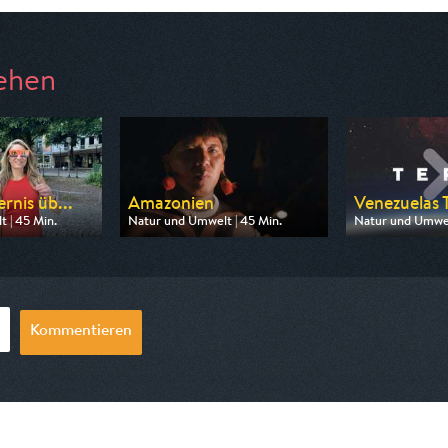
ehen
rnis üb...
Amazonien
Venezuelas T
 | 45 Min.
Natur und Umwelt | 45 Min.
Natur und Umwel
3sat
Ausgestrahlt von ZDF neo
Ausgestrahlt vo
0:15
am 08.08.2026, 13:15
am 08.08.2026,
Kommentieren