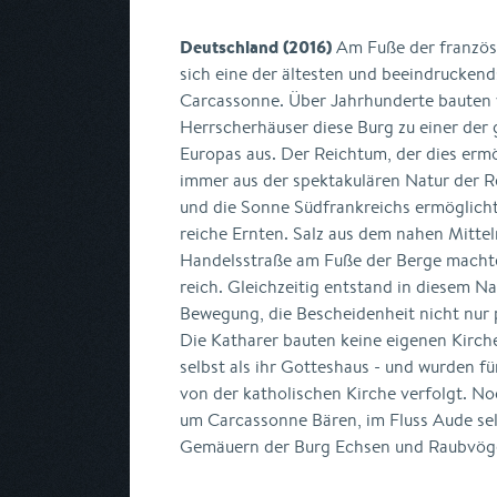
Deutschland (2016)
Am Fuße der französ
sich eine der ältesten und beeindrucken
Carcassonne. Über Jahrhunderte bauten
Herrscherhäuser diese Burg zu einer de
Europas aus. Der Reichtum, der dies ermö
immer aus der spektakulären Natur der R
und die Sonne Südfrankreichs ermöglich
reiche Ernten. Salz aus dem nahen Mitte
Handelsstraße am Fuße der Berge machte
reich. Gleichzeitig entstand in diesem Na
Bewegung, die Bescheidenheit nicht nur 
Die Katharer bauten keine eigenen Kirch
selbst als ihr Gotteshaus - und wurden fü
von der katholischen Kirche verfolgt. N
um Carcassonne Bären, im Fluss Aude se
Gemäuern der Burg Echsen und Raubvöge