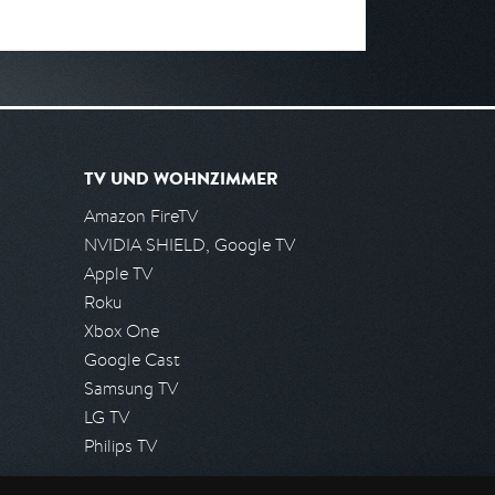
TV UND WOHNZIMMER
Amazon FireTV
NVIDIA SHIELD, Google TV
Apple TV
Roku
Xbox One
Google Cast
Samsung TV
LG TV
Philips TV