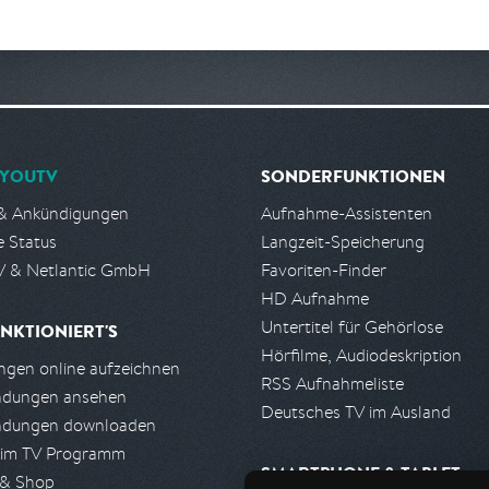
YOUTV
SONDERFUNKTIONEN
& Ankündigungen
Aufnahme-Assistenten
e Status
Langzeit-Speicherung
 & Netlantic GmbH
Favoriten-Finder
HD Aufnahme
Untertitel für Gehörlose
NKTIONIERT'S
Hörfilme, Audiodeskription
gen online aufzeichnen
RSS Aufnahmeliste
ndungen ansehen
Deutsches TV im Ausland
ndungen downloaden
 im TV Programm
SMARTPHONE & TABLET
 & Shop