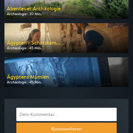
Abenteuer Archäologie
Archäologie | 30 Min.
Ausgestrahlt von arte
am 08.08.2026, 06:40
Ägypten - Schatzkam...
Archäologie | 45 Min.
Ausgestrahlt von ZDF info
am 12.08.2026, 21:45
Ägyptens Mumien
Archäologie | 45 Min.
Ausgestrahlt von ZDF info
am 12.08.2026, 22:30
Kommentieren