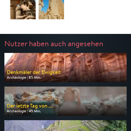
Nutzer haben auch angesehen
Denkmäler der Ewigkeit
Archäologie | 85 Min.
Ausgestrahlt von arte
am 08.08.2026, 16:15
Der letzte Tag von ...
Archäologie | 45 Min.
Ausgestrahlt von 3sat
am 07.08.2026, 16:00