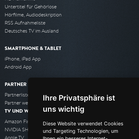
Untertitel für Gehörlose
Hörfilme, Audiodeskription
RSS Aufnahmeliste
Deutsches TV im Ausland
SMARTPHONE & TABLET
iPhone, iPad App
Android App
PARTNER
Partnerliste
Ihre Privatsphäre ist
Partner werden
uns wichtig
TV UND WOHNZIMMER
Amazon FireTV
Diese Website verwendet Cookies
NVIDIA SHIELD, Google TV
und Targeting Technologien, um
Apple TV
Ihnen ein besseres Internet-