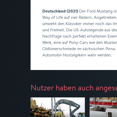
Deutschland (2021)
Der Ford Mustang ist
Way of Life auf vier Rädern. Angetriebe
umweht den Klassiker immer noch das Im
und Freiheit. Die US-Autolegende aus de
Nachfrage nach perfekt erhaltenen Exem
Werk, eine auf Pony-Cars wie den Mustang
Oldtimerschmiede im sächsischen Pirna, 
Automobil-Nostalgikern wahr werden.
Nutzer haben auch anges