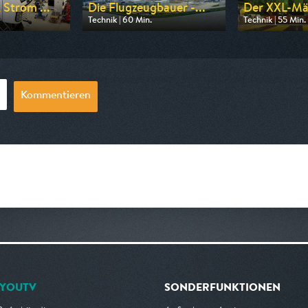
 Strom ...
Die Flugzeugbauer -...
Der XXL-Mäh
Technik | 60 Min.
Technik | 55 Min.
n WELT
Ausgestrahlt von WELT
Ausgestrahlt vo
19:20
am 12.08.2026, 23:05
am 09.08.2026, 
Kommentieren
YOUTV
SONDERFUNKTIONEN