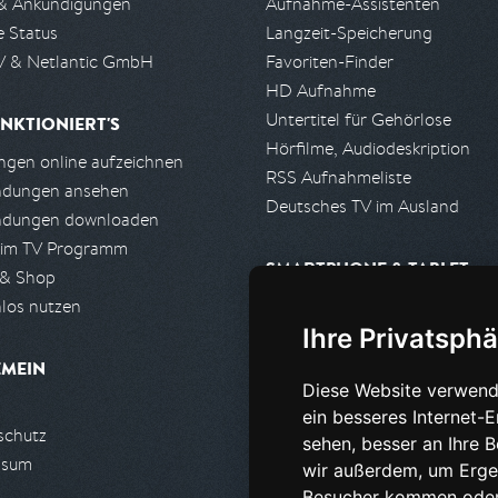
& Ankündigungen
Aufnahme-Assistenten
e Status
Langzeit-Speicherung
 & Netlantic GmbH
Favoriten-Finder
HD Aufnahme
Untertitel für Gehörlose
NKTIONIERT'S
Hörfilme, Audiodeskription
gen online aufzeichnen
RSS Aufnahmeliste
ndungen ansehen
Deutsches TV im Ausland
ndungen downloaden
 im TV Programm
SMARTPHONE & TABLET
 & Shop
los nutzen
iPhone, iPad App
Ihre Privatsphä
Android App
EMEIN
Diese Website verwend
PARTNER
ein besseres Internet-
schutz
Partnerliste
sehen, besser an Ihre 
ssum
Partner werden
wir außerdem, um Erge
Besucher kommen oder 