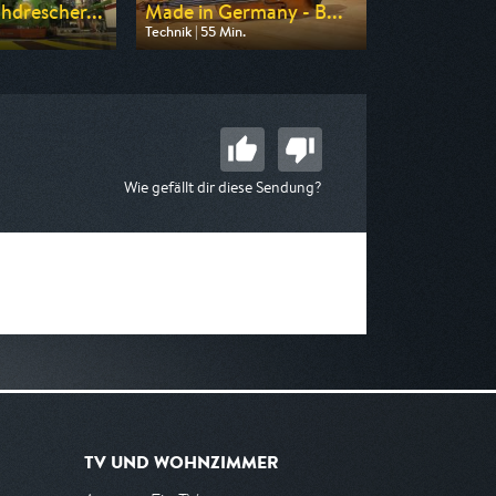
drescher...
Made in Germany - B...
Technik | 55 Min.
n WELT
Ausgestrahlt von N24 Doku
17:30
am 09.08.2026, 14:00
Wie gefällt dir diese Sendung?
TV UND WOHNZIMMER