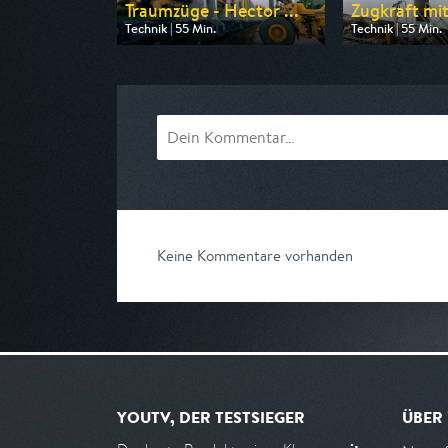
Traumzüge - Hector ...
Zugkraft mit
Technik | 55 Min.
Technik | 55 Min.
Ausgestrahlt von WELT
Ausgestrahlt vo
am 08.08.2026, 17:30
am 08.08.2026, 
Keine Kommentare vorhanden
YOUTV, DER TESTSIEGER
ÜBER