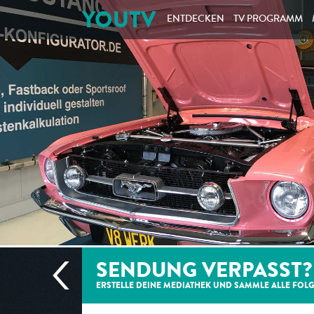
YOUTV
ENTDECKEN
TV PROGRAMM
SENDUNG VERPASST?
ERSTELLE DEINE MEDIATHEK UND SAMMLE ALLE
FOL