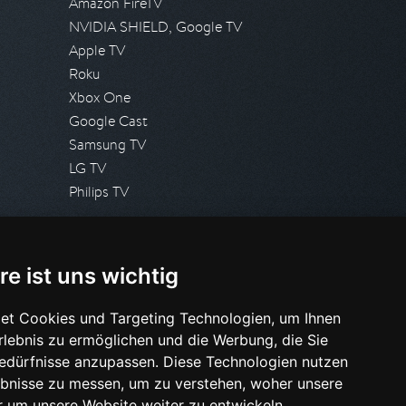
Amazon FireTV
NVIDIA SHIELD, Google TV
Apple TV
Roku
Xbox One
Google Cast
Samsung TV
LG TV
Philips TV
PRESSE
re ist uns wichtig
Presseanfrage stellen
Pressespiegel
et Cookies und Targeting Technologien, um Ihnen
Erlebnis zu ermöglichen und die Werbung, die Sie
HILFE & SUPPORT
Bedürfnisse anzupassen. Diese Technologien nutzen
Häufig gestellte Fragen
bnisse zu messen, um zu verstehen, woher unsere
Anfrage stellen
um unsere Website weiter zu entwickeln.