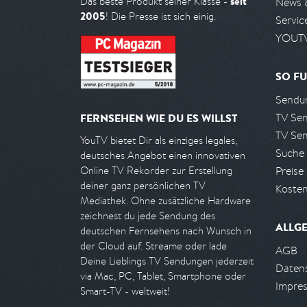
seit
Das beste Produkt seiner Klasse -
News 
2005
! Die Presse ist sich einig.
Servic
YOUTV
SO FU
Sendun
TV Se
FERNSEHEN WIE DU ES WILLST
TV Se
YouTV bietet Dir als einziges legales,
Suche
deutsches Angebot einen innovativen
Preise
Online TV Rekorder zur Erstellung
deiner ganz persönlichen TV
Kosten
Mediathek. Ohne zusätzliche Hardware
zeichnest du jede Sendung des
ALLG
deutschen Fernsehens nach Wunsch in
der Cloud auf. Streame oder lade
AGB
Deine Lieblings TV Sendungen jederzeit
Daten
via Mac, PC, Tablet, Smartphone oder
Impre
Smart-TV - weltweit!