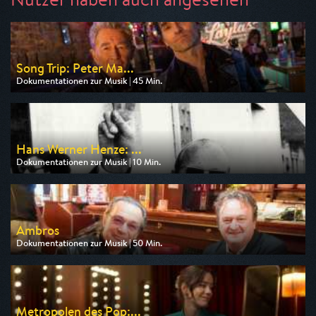
Song Trip: Peter Ma...
Dokumentationen zur Musik | 45 Min.
Ausgestrahlt von ZDF
am 07.08.2026, 23:30
Hans Werner Henze: ...
Dokumentationen zur Musik | 10 Min.
Ausgestrahlt von arte
am 09.08.2026, 00:50
Ambros
Dokumentationen zur Musik | 50 Min.
Ausgestrahlt von 3sat
am 08.08.2026, 21:00
Metropolen des Pop:...