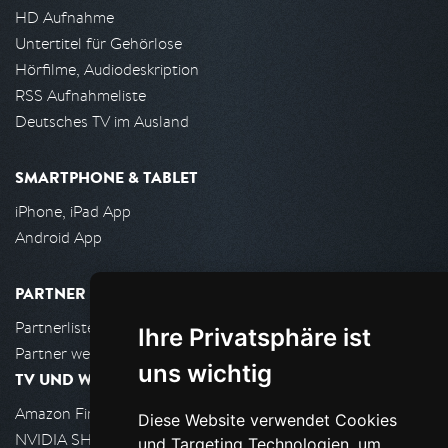
HD Aufnahme
Untertitel für Gehörlose
Hörfilme, Audiodeskription
RSS Aufnahmeliste
Deutsches TV im Ausland
SMARTPHONE & TABLET
iPhone, iPad App
Android App
PARTNER
Partnerliste
Ihre Privatsphäre ist
Partner werden
uns wichtig
TV UND WOHNZIMMER
Amazon FireTV
Diese Website verwendet Cookies
NVIDIA SHIELD, Google TV
und Targeting Technologien, um