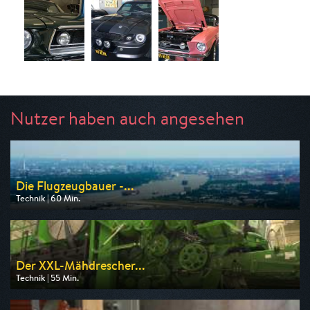
Nutzer haben auch angesehen
Die Flugzeugbauer -...
Technik | 60 Min.
Ausgestrahlt von WELT
am 12.08.2026, 23:05
Der XXL-Mähdrescher...
Technik | 55 Min.
Ausgestrahlt von WELT
am 09.08.2026, 17:30