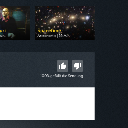
uri
Spacetime
Min.
Astronomie | 55 Min.
n ARD alpha
Ausgestrahlt von N24 Doku
01:45
am 06.08.2026, 09:00
100% gefällt die Sendung