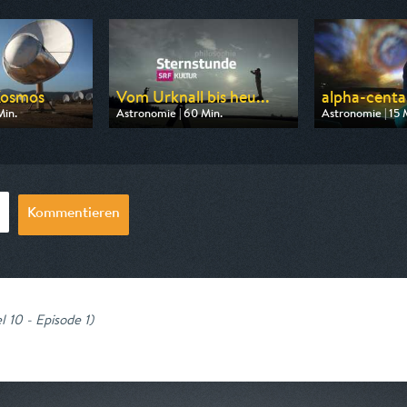
Kosmos
Vom Urknall bis heu...
alpha-centa
Min.
Astronomie | 60 Min.
Astronomie | 15 
 ARD alpha
Ausgestrahlt von 3sat
Ausgestrahlt vo
20:15
am 09.08.2026, 09:05
am 07.08.2026, 
Kommentieren
l 10 - Episode 1
)