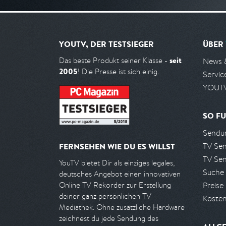
YOUTV, DER TESTSIEGER
ÜBER
seit
Das beste Produkt seiner Klasse -
News 
2005
! Die Presse ist sich einig.
Servic
YOUTV
SO FU
Sendun
TV Se
FERNSEHEN WIE DU ES WILLST
TV Se
YouTV bietet Dir als einziges legales,
Suche
deutsches Angebot einen innovativen
Preise
Online TV Rekorder zur Erstellung
deiner ganz persönlichen TV
Kosten
Mediathek. Ohne zusätzliche Hardware
zeichnest du jede Sendung des