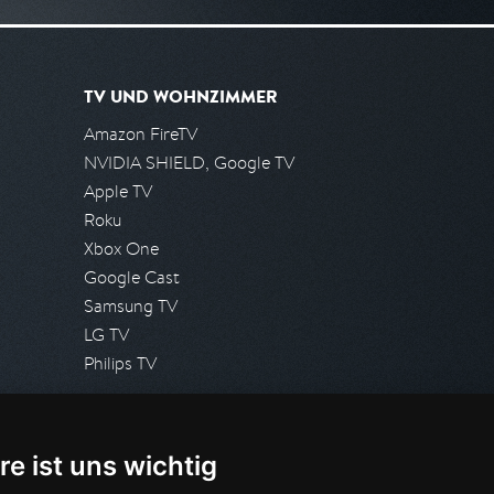
TV UND WOHNZIMMER
Amazon FireTV
NVIDIA SHIELD, Google TV
Apple TV
Roku
Xbox One
Google Cast
Samsung TV
LG TV
Philips TV
PRESSE
re ist uns wichtig
Presseanfrage stellen
Pressespiegel