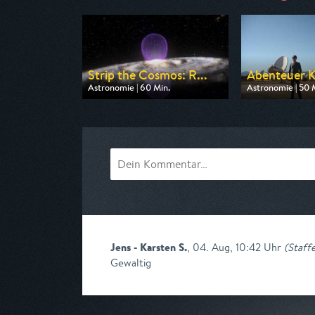
Strip the Cosmos: R...
Abenteuer 
Astronomie | 60 Min.
Astronomie | 50 
Ausgestrahlt von WELT
Ausgestrahlt von
am 11.08.2026, 22:05
am 09.08.2026, 
Jens - Karsten S.
,
04. Aug, 10:42 Uhr
(
Staffe
Gewaltig