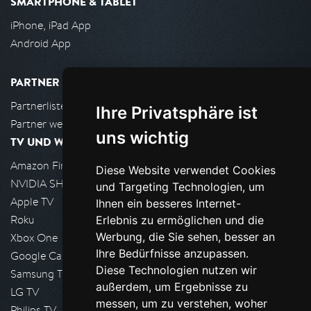
SMARTPHONE & TABLET
iPhone, iPad App
Android App
PARTNER
Partnerliste
Ihre Privatsphäre ist
Partner werden
uns wichtig
TV UND WOHNZIMMER
Amazon FireTV
Diese Website verwendet Cookies
NVIDIA SHIELD, Google TV
und Targeting Technologien, um
Apple TV
Ihnen ein besseres Internet-
Roku
Erlebnis zu ermöglichen und die
Werbung, die Sie sehen, besser an
Xbox One
Ihre Bedürfnisse anzupassen.
Google Cast
Diese Technologien nutzen wir
Samsung TV
außerdem, um Ergebnisse zu
LG TV
messen, um zu verstehen, woher
Philips TV