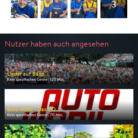
Nutzer haben auch angesehen
Lieder auf Banz
Kein spezifisches Genre | 120 Min.
Ausgestrahlt von BR
am 10.08.2026, 22:45
auto mobil - Das VO...
Kein spezifisches Genre | 70 Min.
Ausgestrahlt von VOX
am 16.08.2026, 17:00